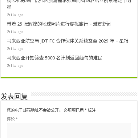
杨忠礼房地产信托因旅游需求强劲而看到酒店业前景稳定 |明
星
1 周 ago
带着 25 张辉煌的地球照片进行虚拟旅行 – 雅虎新闻
1 周 ago
马来西亚航空与 JDT FC 合作伙伴关系续签至 2029 年 – 星报
1 周 ago
马来西亚开始筛查 5000 名计划返回缅甸的难民
1 周 ago
发表回复
您的电子邮箱地址不会被公开。
必填项已用
*
标注
评论
*