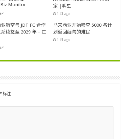
lBiz Monitor
定 |明星
ago
1 周 ago
亚航空与 JDT FC 合作
马来西亚开始筛查 5000 名计
系续签至 2029 年 – 星
划返回缅甸的难民
1 周 ago
ago
*
标注