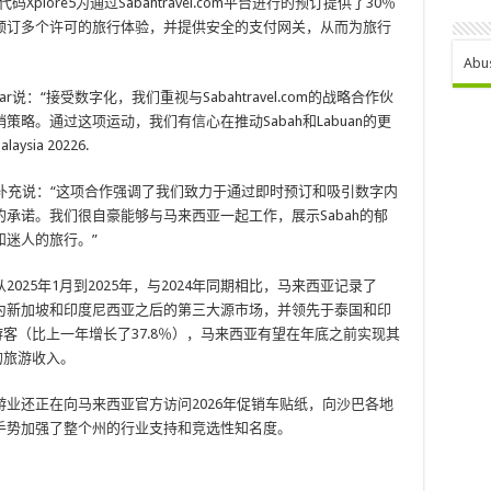
Xplore5为通过Sabahtravel.com平台进行的预订提供了30％
预订多个许可的旅行体验，并提供安全的支付网关，从而为旅行
Abu
Bakar说：“接受数字化，我们重视与Sabahtravel.com的战略合作伙
略。通过这项运动，我们有信心在推动Sabah和Labuan的更
ysia 20226.
Khay Inn补充说：“这项合作强调了我们致力于通过即时预订和吸引数字内
起来的承诺。我们很自豪能够与马来西亚一起工作，展示Sabah的郁
迷人的旅行。”
25年1月到2025年，与2024年同期相比，马来西亚记录了
已成为新加坡和印度尼西亚之后的第三大源市场，并领先于泰国和印
国游客（比上一年增长了37.8％），马来西亚有望在年底之前实现其
的旅游收入。
业还正在向马来西亚官方访问2026年促销车贴纸，向沙巴各地
手势加强了整个州的行业支持和竞选性知名度。