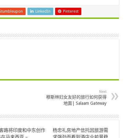
Stumbleupon
LinkedIn
Pinterest
Next
穆斯林妇女友好的旅行如何获得
地面| Salaam Gateway
ok客路将印度和中东创作
杨忠礼房地产信托因旅游需
在马来西亚 –
求强劲而看到酒店业前景稳