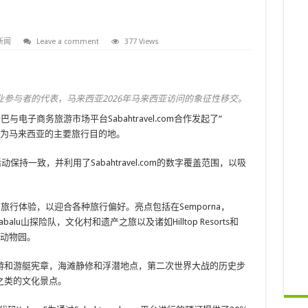
新闻
Leave a comment
377 Views
游业参与者的代表，马来西亚2026年马来西亚访问的象征性移交。
游沙巴与电子商务旅游市场平台Sabahtravel.com合作发起了“
ah定位为马来西亚的主要旅行目的地。
动保持一致，并利用了Sabahtravel.com的数字覆盖范围，以吸
旅行体验，以迎合各种旅行偏好。亮点包括在Semporna，
abalu山探险队，文化村和遗产之旅以及诸如Hilltop Resorts和
生动物园。
游和游艇宪章，海滩静修和浮潜地点，第二次世界大战的历史步
之类的文化景点。