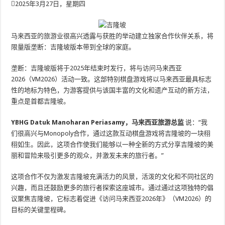
2025年3月27日，星期四
马来西亚的旅游业很高兴透露与获胜的举动建立独家合作伙伴关系，将
限量版垄断：吉隆坡版本带到全球的家庭。
垄断：吉隆坡版将于2025年结束时发行，将与访问马来西亚
2026（VM2026）活动一致。这部特别棋盘游戏将以马来西亚最具标志
性的地标为特色，为游客提供与该国丰富的文化和遗产互动的新方法，
重点是首都吉隆坡。
YBHG Datuk Manoharan Periasamy，马来西亚旅游总监
说：“我
们很高兴与Monopoly合作，通过这款互动棋盘游戏将吉隆坡的一块栩
栩如生。因此，这项合作使我们能够以一种全新的方式分享吉隆坡的美
丽和冒险来吸引更多的观众，并激发未来的旅行者。”
这项合作不仅为激发吉隆坡充满活力的风景，活泼的文化和不同社区的
兴趣，而且还鼓励更多的旅行者探索这座城市。通过通过这项独特的倡
议聚焦吉隆坡，它标志着促进《访问马来西亚2026年》（VM2026）的
目标的关键里程碑。