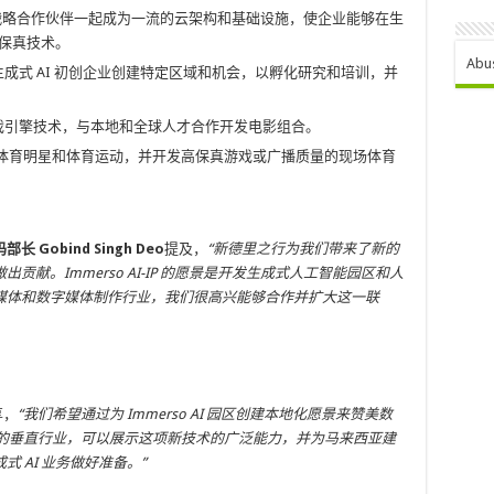
心将与战略合作伙伴一起成为一流的云架构和基础设施，使企业能够在生
高保真技术。
Abu
度技术和生成式 AI 初创企业创建特定区域和机会，以孵化研究和培训，并
和游戏引擎技术，与本地和全球人才合作开发电影组合。
名人体育明星和体育运动，并开发高保真游戏或广播质量的现场体育
 Gobind Singh Deo
提及，
“新德里之行为我们带来了新的
献。Immerso AI-IP 的愿景是开发生成式人工智能园区和人
媒体和数字媒体制作行业，我们很高兴能够合作并扩大这一联
享，
“我们希望通过为 Immerso AI 园区创建本地化愿景来赞美数
很好的垂直行业，可以展示这项新技术的广泛能力，并为马来西亚建
 AI 业务做好准备。”