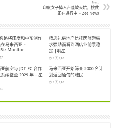
Next
印度女子掉入吉隆坡天坑，搜救
正在进行中 – Zee News
ok客路将印度和中东创作
杨忠礼房地产信托因旅游需
在马来西亚 –
求强劲而看到酒店业前景稳
lBiz Monitor
定 |明星
ago
7 天 ago
亚航空与 JDT FC 合作
马来西亚开始筛查 5000 名计
系续签至 2029 年 – 星
划返回缅甸的难民
7 天 ago
ago