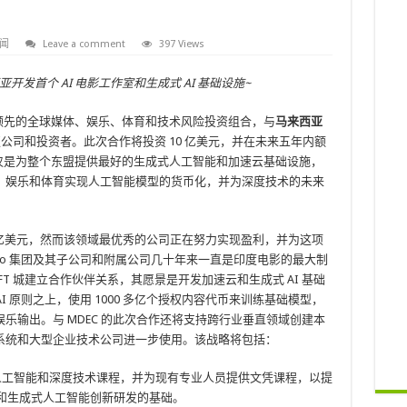
闻
Leave a comment
397 Views
西亚开发首个 AI 电影工作室和生成式 AI 基础设施~
AI-IP 是一家领先的全球媒体、娱乐、体育和技术风险投资组合，与
马来西亚
权公司和投资者。此次合作将投资 10 亿美元，并在未来五年内额
景不仅是为整个东盟提供最好的生成式人工智能和加速云基础设施，
、娱乐和体育实现人工智能模型的货币化，并为深度技术的未来
 213 亿美元，然而该领域最优秀的公司正在努力实现盈利，并为这项
so 集团及其子公司和附属公司几十年来一直是印度电影的最大制
T 城建立合作伙伴关系，其愿景是开发加速云和生成式 AI 基础
德 AI 原则之上，使用 1000 多亿个授权内容代币来训练基础模型，
乐输出。与 MDEC 的此次合作还将支持跨行业垂直领域创建本
系统和大型企业技术公司进一步使用。该战略将包括：
生成式人工智能和深度技术课程，并为现有专业人员提供文凭课程，以提
和生成式人工智能创新研发的基础。