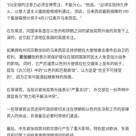
”[G]全球的注意力必须全神贯注，不能分心。”他说。 “必须实现持久停
火，以使人道主义援助能够顺利通过。 因此，马来西亚最新捐赠的100
个集装箱预计将于4月27日离开马来西亚。”
在东南亚，同盟体系是在以色列和伊朗之间的紧张局势升级的背景下上
演的，这引起了该地区各国的高度关注。
如果拥有共同宗教信仰的马来西亚支持伊朗在大使馆袭击事件后自卫的
权利，
新加坡
政府表示将保护居住在城邦国家的犹太人免受加沙战争
的影响。 同时，它严厉谴责以色列大使馆在社交媒体上发布的帖子，
提及《古兰经》中的“以色列和巴勒斯坦”，认为这是“完全不可接受
的”，因为它有可能激起穆斯林的热情。
在菲律宾，当局对紧张局势升级表示“严重关切”； 外交部在一份声明中
敦促各方“努力和平解决冲突”。
一些菲律宾议员还呼吁政府密切关注在伊朗和以色列生活和工作的菲律
宾人的命运，并准备在必要时将他们遣返。
最后，中东紧张局势对航空旅行产生了重大影响，特别是对欧洲、东南
亚和印度之间经常使用伊朗领空的航班。