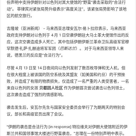
份声明中支持伊朗针对以色列对其大使馆的“野蛮”袭击采取的“合法行
动”。 菲律宾对紧张局势升级表示“高度关注”，该紧张局势影响了该地
区的航空旅行。
吉隆坡（亚洲新闻） – 马来西亚总理安瓦尔·易卜拉欣表示，马来西亚
政府支持伊朗对以色列于 4 月 1 日空袭伊朗驻大马士革大使馆作出的反
应，这次空袭造成多人死亡，其中包括伊朗伊斯兰革命卫队高级军官穆
罕默德·礼萨·扎赫迪将军军团（
巴斯达兰
）。 对于马来西亚领导人来
说，德黑兰的反应是“合法行为”。
尽管 4 月 13 日至 14 日夜间向以色列发射了数百枚导弹和无人机，但
在很大程度上被该国的防空系统及其盟友（如美国和约旦）的干预挫
败，并造成了有限的物质损失，仅造成了一名严重的人类受害者，一名
来自以色列的女孩
贝都因人社区
作为伊朗首次尝试袭击以色列领土，
这次袭击造成了强烈的情感影响。
袭击发生后，安瓦尔先生与国家安全委员会举行了为期两天的特别会
议，部长和高级官员出席了会议。
“伊朗的袭击是合法行为 [in response] 特拉维夫对伊朗大使馆附近的伊
斯兰共和国领事馆大楼进行野蛮袭击，”总理在一份特别声明中表示。