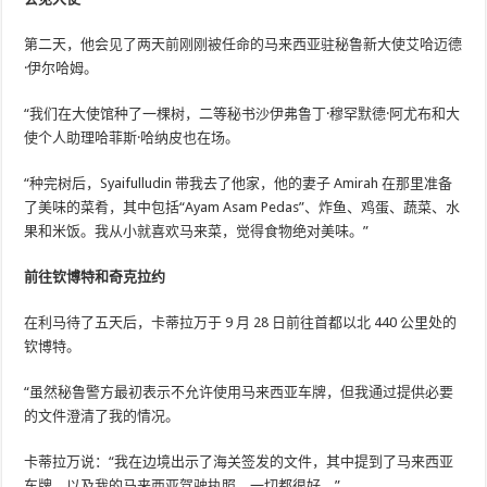
第二天，他会见了两天前刚刚被任命的马来西亚驻秘鲁新大使艾哈迈德
·伊尔哈姆。
“我们在大使馆种了一棵树，二等秘书沙伊弗鲁丁·穆罕默德·阿尤布和大
使个人助理哈菲斯·哈纳皮也在场。
“种完树后，Syaifulludin 带我去了他家，他的妻子 Amirah 在那里准备
了美味的菜肴，其中包括“Ayam Asam Pedas”、炸鱼、鸡蛋、蔬菜、水
果和米饭。我从小就喜欢马来菜，觉得食物绝对美味。”
前往钦博特和奇克拉约
在利马待了五天后，卡蒂拉万于 9 月 28 日前往首都以北 440 公里处的
钦博特。
“虽然秘鲁警方最初表示不允许使用马来西亚车牌，但我通过提供必要
的文件澄清了我的情况。
卡蒂拉万说：“我在边境出示了海关签发的文件，其中提到了马来西亚
车牌，以及我的马来西亚驾驶执照，一切都很好。”