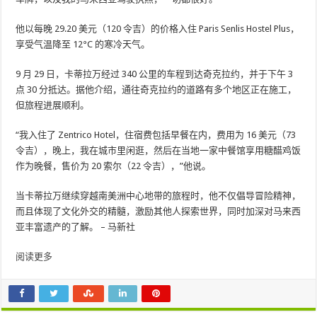
他以每晚 29.20 美元（120 令吉）的价格入住 Paris Senlis Hostel Plus，
享受气温降至 12°C 的寒冷天气。
9 月 29 日，卡蒂拉万经过 340 公里的车程到达奇克拉约，并于下午 3
点 30 分抵达。据他介绍，通往奇克拉约的道路有多个地区正在施工，
但旅程进展顺利。
“我入住了 Zentrico Hotel，住宿费包括早餐在内，费用为 16 美元（73
令吉），晚上，我在城市里闲逛，然后在当地一家中餐馆享用糖醋鸡饭
作为晚餐，售价为 20 索尔（22 令吉），”他说。
当卡蒂拉万继续穿越南美洲中心地带的旅程时，他不仅倡导冒险精神，
而且体现了文化外交的精髓，激励其他人探索世界，同时加深对马来西
亚丰富遗产的了解。 – 马新社
阅读更多