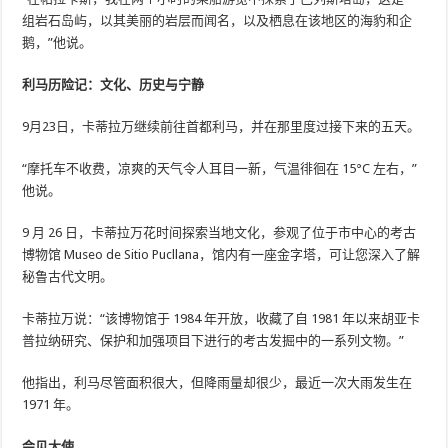
组岩石岛屿，以其美丽的岩层而闻名，以及栖息在该地区的海豹和企
鹅，”他说。
利马历险记：文化、历史与宁静
9月23日，卡蒂拉万继续前往首都利马，并在那里度过接下来的五天。
“摩托车不收费，凉爽的天气令人耳目一新，气温徘徊在 15°C 左右，”
他说。
9 月 26 日，卡蒂拉万花时间探索当地文化，参观了位于市中心的考古
博物馆 Museo de Sitio Pucllana，馆内有一座金字塔，可让您深入了解
秘鲁古代文明。
卡蒂拉万说：“该博物馆于 1984 年开放，收藏了自 1981 年以来胡亚卡
普拉纳研究、保护和加强项目下进行的考古发掘中的一系列文物。”
他指出，利马尽管面积很大，但降雨量却很少，最近一次大雨发生在
1971 年。
会见大使