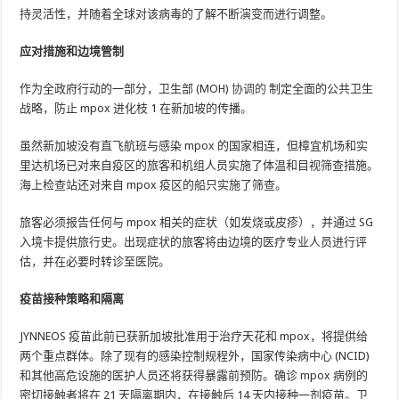
持灵活性，并随着全球对该病毒的了解不断演变而进行调整。
应对措施和边境管制
作为全政府行动的一部分，卫生部 (MOH)
协调的
制定全面的公共卫生
战略，防止 mpox 进化枝 1 在新加坡的传播。
虽然新加坡没有直飞航班与感染 mpox 的国家相连，但樟宜机场和实
里达机场已对来自疫区的旅客和机组人员实施了体温和目视筛查措施。
海上检查站还对来自 mpox 疫区的船只实施了筛查。
旅客必须报告任何与 mpox 相关的症状（如发烧或皮疹），并通过 SG
入境卡提供旅行史。出现症状的旅客将由边境的医疗专业人员进行评
估，并在必要时转诊至医院。
疫苗接种策略和隔离
JYNNEOS 疫苗此前已获新加坡批准用于治疗天花和 mpox，将提供给
两个重点群体。除了现有的感染控制规程外，国家传染病中心 (NCID)
和其他高危设施的医护人员还将获得暴露前预防。确诊 mpox 病例的
密切接触者将在 21 天隔离期内，在接触后 14 天内接种一剂疫苗。卫