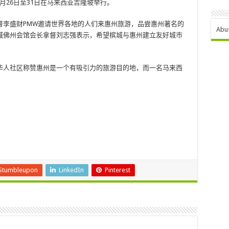
5月26日至31日在马来西亚吉隆坡举行。
督李盛财PMW邀请世界各地的人们来惠州旅游，品尝惠州著名的
Abu
城佛州会馆会长拿督刘志强表示，希望槟城与惠州建立友好城市
华人社区称赞惠州是一个有吸引力的旅游目的地，而一名马来西
Stumbleupon
LinkedIn
Pinterest