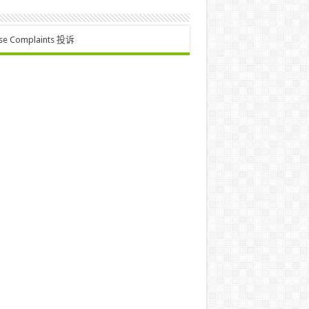
se Complaints 投诉