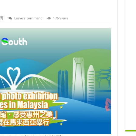
闻
Leave a comment
176 Views