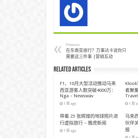
Previous
在东南亚旅行？万事达卡说你只
需要这三件事 |营销互动
Related Articles
F1、10月大型活动推动马来
Klo
西亚游客人数突破4000万：
者聚集
Nga – Newswav
Trave
1 周 ago
1 周 
带着 25 张辉煌的地球照片进
马来西
行虚拟旅行 – 雅虎新闻
伙伴关
报
1 周 ago
1 周 