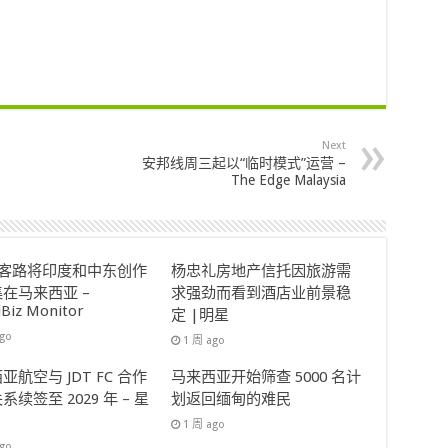
Next
安邦线周三起以“临时模式”运营 –
The Edge Malaysia
ok客路将印度和中东创作
杨忠礼房地产信托因旅游需
在马来西亚 –
求强劲而看到酒店业前景稳
lBiz Monitor
定 |明星
ago
1 周 ago
亚航空与 JDT FC 合作
马来西亚开始筛查 5000 名计
系续签至 2029 年 – 星
划返回缅甸的难民
1 周 ago
ago