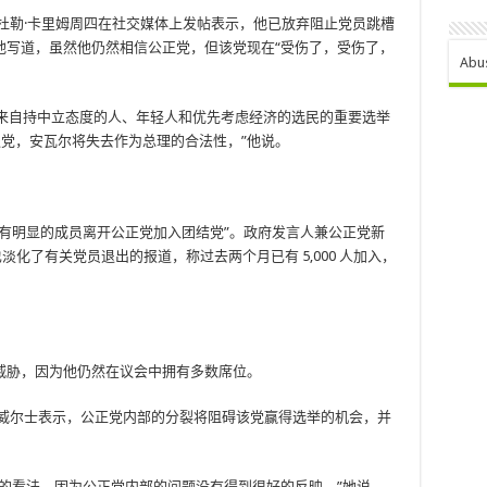
杜勒·卡里姆周四在社交媒体上发帖表示，他已放弃阻止党员跳槽
他写道，虽然他仍然相信公正党，但该党现在“受伤了，受伤了，
Abu
得到来自持中立态度的人、年轻人和优先考虑经济的选民的重要选举
退党，安瓦尔将失去作为总理的合法性，”他说。
有明显的成员离开公正党加入团结党”。政府发言人兼公正党新
) 本周也淡化了有关党员退出的报道，称过去两个月已有 5,000 人加入，
威胁，因为他仍然在议会中拥有多数席位。
·威尔士表示，公正党内部的分裂将阻碍该党赢得选举的机会，并
的看法，因为公正党内部的问题没有得到很好的反映，”她说。