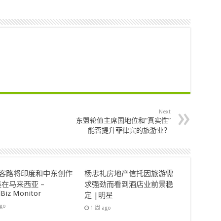
Next
东盟轮值主席国地位和“真实性”
能否提升菲律宾的旅游业？
ok客路将印度和中东创作
杨忠礼房地产信托因旅游需
在马来西亚 –
求强劲而看到酒店业前景稳
lBiz Monitor
定 |明星
ago
1 周 ago