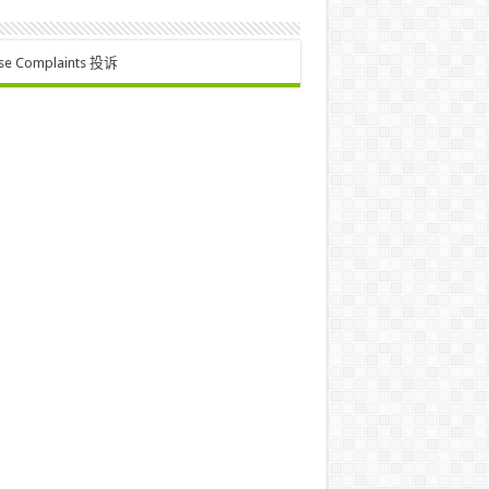
se Complaints 投诉