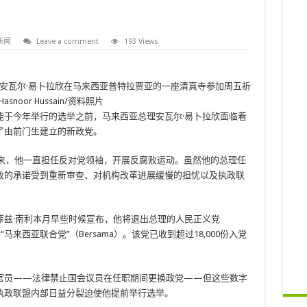
新闻
Leave a comment
193 Views
来西亚总理安瓦尔·易卜拉欣在马来西亚普特拉贾亚的一座清真寺参加周五祈
or Hussain/资料照片
可能于今年举行的选举之前，马来西亚总理安瓦尔·易卜拉欣面临着
了由前门生建立的新政党。
十多年来，他一直担任反对党领袖，开展反腐败运动。虽然他的总理任
败的承诺受到重新审查、对机构改革进展缓慢的担忧以及执政联
菲兹·南利本月早些时候宣布，他将退出总理的人民正义党
来西亚联合党”（Bersama）。该党已收到超过18,000份入党
官员——法律禁止国会议员在任职期间更换政党——但这些数字
执政联盟内部日益分裂迫使他提前举行选举。