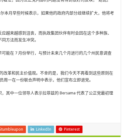
但安瓦尔本月早些时候表示，如果他的政府内部分歧继续扩大，他将考
反应越来越感到沮丧，而执政集团伙伴有时会因在这个多种族、
不同方法而发生冲突。
早可能在 7 月份举行，与预计未来几个月进行的几个州民意调查
扬的改革和民主价值观。不幸的是，我们今天不再看到这些原则在
成员周一在一份联合声明中表示，他们宣布立即退党。
其中一位领导人表示拉菲兹的 Bersama 代表了公正党最初理
Stumbleupon
LinkedIn
Pinterest