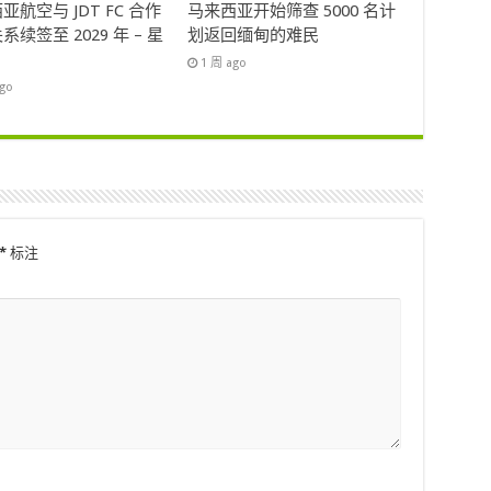
亚航空与 JDT FC 合作
马来西亚开始筛查 5000 名计
系续签至 2029 年 – 星
划返回缅甸的难民
1 周 ago
ago
*
标注