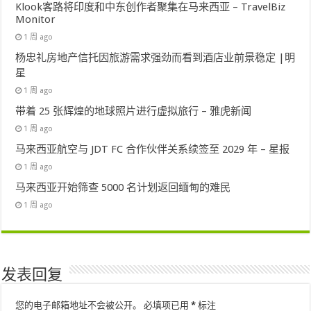
Klook客路将印度和中东创作者聚集在马来西亚 – TravelBiz
Monitor
1 周 ago
杨忠礼房地产信托因旅游需求强劲而看到酒店业前景稳定 |明
星
1 周 ago
带着 25 张辉煌的地球照片进行虚拟旅行 – 雅虎新闻
1 周 ago
马来西亚航空与 JDT FC 合作伙伴关系续签至 2029 年 – 星报
1 周 ago
马来西亚开始筛查 5000 名计划返回缅甸的难民
1 周 ago
发表回复
您的电子邮箱地址不会被公开。
必填项已用
*
标注