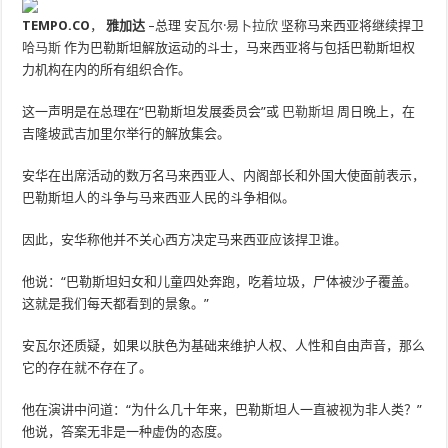
TEMPO.CO
，
雅加达
–
总理
安瓦尔·易卜拉欣
坚称马来西亚将继续捍卫
哈马斯
作为巴勒斯坦解放运动的斗士，马来西亚将与包括巴勒斯坦权
力机构在内的所有组织合作。
这一声明是在总理在“巴勒斯坦发展委员会”或
巴勒斯坦
周日晚上，在
吉隆坡武吉加里尔举行的解放集会。
安华在出席活动的数万名马来西亚人、内阁部长和外国大使面前表示，
巴勒斯坦人的斗争与马来西亚人民的斗争相似。
因此，安华称他并不关心西方决定马来西亚应该捍卫谁。
他说：“巴勒斯坦妇女和儿童四处奔跑，吃着垃圾，尸体被沙子覆盖。
这就是我们每天都看到的景象。”
安瓦尔还质疑，如果以肤色为基础来维护人权、人性和自由声音，那么
它的存在就不存在了。
他在演讲中问道：“为什么几十年来，巴勒斯坦人一直被视为非人类？”
他说，答案无非是一种虚伪的态度。