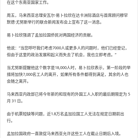
在这个东南亚国家工作。
周五，马来西亚总理安瓦尔·易卜拉欣在达卡洲际酒店与首席顾问穆罕
默德·尤努斯举行的联合新闻发布会上宣布了这一消息。
易卜拉欣强调了孟加拉国侨民对两国经济的贡献。
他说：“当您呼吁我们考虑7000人或更多人的问题时，他们已经登记，
但由于这里的政治发展和起义而失去了机会，我也立即考虑。”
当尤努斯提醒他这个数字是18,000人时，易卜拉欣表示，第一阶段的举
措将加快7,000名工人的离开，如果所有条件都得到满足，其余的人也
会随之离开。
马来西亚内政部已将今年新的和现有的外国工人入职的最后期限定为 5
月 31 日。
由于机票短缺等问题，近1.8万名孟加拉国工人无法在规定日期前出
行。
孟加拉国政府一直敦促马来西亚允许这些工人在截止日期后入境。