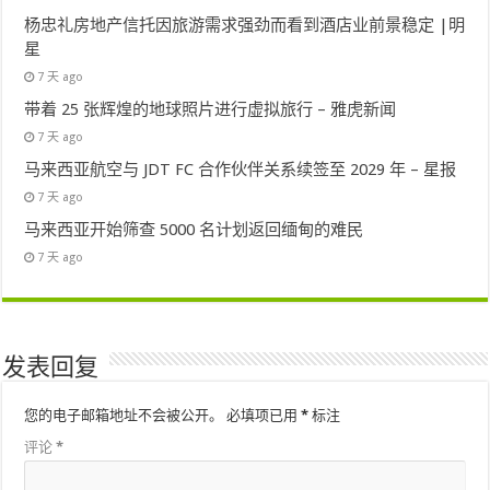
杨忠礼房地产信托因旅游需求强劲而看到酒店业前景稳定 |明
星
7 天 ago
带着 25 张辉煌的地球照片进行虚拟旅行 – 雅虎新闻
7 天 ago
马来西亚航空与 JDT FC 合作伙伴关系续签至 2029 年 – 星报
7 天 ago
马来西亚开始筛查 5000 名计划返回缅甸的难民
7 天 ago
发表回复
您的电子邮箱地址不会被公开。
必填项已用
*
标注
评论
*