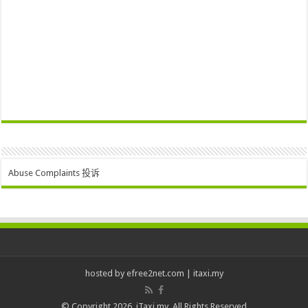
Abuse Complaints 投诉
hosted by
efree2net.com
|
itaxi.my
© Copyright 2026, iTaxi.my. All Rights Reserved