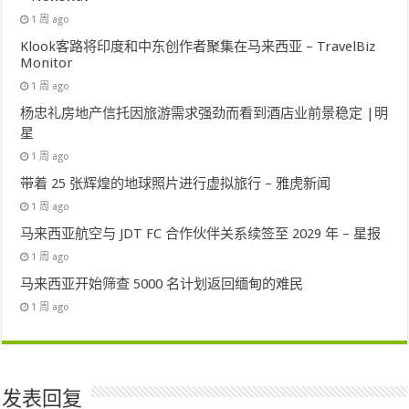
1 周 ago
Klook客路将印度和中东创作者聚集在马来西亚 – TravelBiz
Monitor
1 周 ago
杨忠礼房地产信托因旅游需求强劲而看到酒店业前景稳定 |明
星
1 周 ago
带着 25 张辉煌的地球照片进行虚拟旅行 – 雅虎新闻
1 周 ago
马来西亚航空与 JDT FC 合作伙伴关系续签至 2029 年 – 星报
1 周 ago
马来西亚开始筛查 5000 名计划返回缅甸的难民
1 周 ago
发表回复