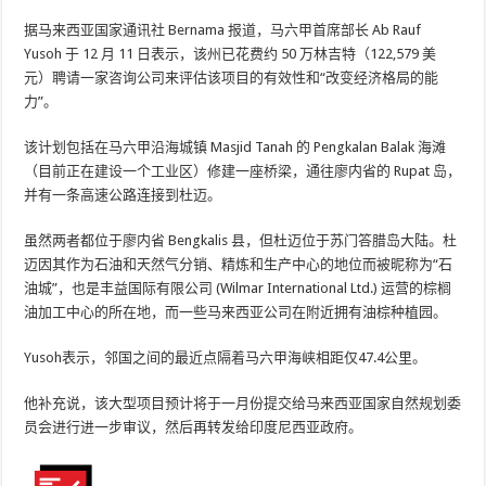
据马来西亚国家通讯社 Bernama 报道，马六甲首席部长 Ab Rauf
Yusoh 于 12 月 11 日表示，该州已花费约 50 万林吉特（122,579 美
元）聘请一家咨询公司来评估该项目的有效性和“改变经济格局的能
力”。
该计划包括在马六甲沿海城镇 Masjid Tanah 的 Pengkalan Balak 海滩
（目前正在建设一个工业区）修建一座桥梁，通往廖内省的 Rupat 岛，
并有一条高速公路连接到杜迈。
虽然两者都位于廖内省 Bengkalis 县，但杜迈位于苏门答腊岛大陆。杜
迈因其作为石油和天然气分销、精炼和生产中心的地位而被昵称为“石
油城”，也是丰益国际有限公司 (Wilmar International Ltd.) 运营的棕榈
油加工中心的所在地，而一些马来西亚公司在附近拥有油棕种植园。
Yusoh表示，邻国之间的最近点隔着马六甲海峡相距仅47.4公里。
他补充说，该大型项目预计将于一月份提交给马来西亚国家自然规划委
员会进行进一步审议，然后再转发给印度尼西亚政府。