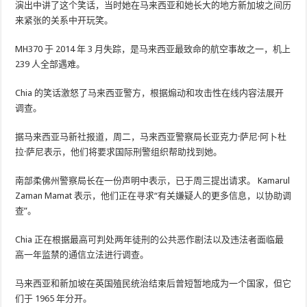
演出中讲了这个笑话，当时她在马来西亚和她长大的地方新加坡之​​间历
来紧张的关系中开玩笑。
MH370 于 2014 年 3 月失踪，是马来西亚最致命的航空事故之一，机上
239 人全部遇难。
Chia 的笑话激怒了马来西亚警方，根据煽动和攻击性在线内容法展开
调查。
据马来西亚马新社报道，周二，马来西亚警察局长亚克力·萨尼·阿卜杜
拉·萨尼表示，他们将要求国际刑警组织帮助找到她。
南部柔佛州警察局长在一份声明中表示，已于周三提出请求。 Kamarul
Zaman Mamat 表示，他们正在寻求“有关嫌疑人的更多信息，以协助调
查”。
Chia 正在根据最高可判处两年徒刑的公共恶作剧法以及违法者面临最
高一年监禁的通信立法进行调查。
马来西亚和新加坡在英国殖民统治结束后曾短暂地成为一个国家，但它
们于 1965 年分开。