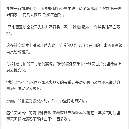
扎根于新加坡的 Chia 在她的例行公事中说，这个城邦从此成为“第一世
界国家”，而马来西亚“飞机不能飞”。
“马来西亚航空公司失踪并不好笑，嗯，”她继续道。 “有些笑话不会落
地。”
这在社交媒体上引起轩然大波，随后包括外交部长在内的马来西亚高级
官员纷纷谴责。
“我对她可怕的言论感到震惊，”新加坡外交部长维维安巴拉克里希南上
周发推文说。
“我们珍惜与马来西亚家人和朋友的关系，并对所有马来西亚人造成的
冒犯和伤害深表歉意。”
然而，尽管遭到强烈反对，Chia 仍坚持她的笑话。
这位美国出生的前律师告诉
美国有线电视新闻网
她在一年多的时间里
毫无问题地演奏了那组曲子“一百多次”。