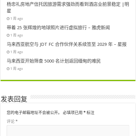
杨忠礼房地产信托因旅游需求强劲而看到酒店业前景稳定 |明
星
1 周 ago
带着 25 张辉煌的地球照片进行虚拟旅行 – 雅虎新闻
1 周 ago
马来西亚航空与 JDT FC 合作伙伴关系续签至 2029 年 – 星报
1 周 ago
马来西亚开始筛查 5000 名计划返回缅甸的难民
1 周 ago
发表回复
您的电子邮箱地址不会被公开。
必填项已用
*
标注
评论
*