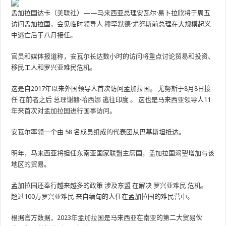
孟加拉国达卡（美联社）——马来西亚总理安瓦尔·易卜拉欣将于周五
访问孟加拉国，会见临时领导人
穆罕默德·尤努斯
前总理在大规模起义
中逃亡后于八月接任。
官员和媒体报道称，安瓦尔长达数小时的访问将重点讨论贸易和投资、
移民工人和罗兴亚难民危机。
这是自2017年以来外国领导人首次访问孟加拉国。
尤努斯于8月8日接
任
在前者之后
总理谢赫·哈西娜
逃往印度
。
这也是马来西亚领导人11
年来首次对孟加拉国进行国事访问。
安瓦尔率领一个由 58 名成员组成的代表团从巴基斯坦抵达。
明年，马来西亚将担任东南亚国家联盟主席国，孟加拉国渴望增加与该
地区的贸易。
孟加拉国还奉行越来越多的政策
涉及东盟
在解决
罗兴亚难民
危机。
超过100万罗兴亚难民
来自缅甸的人住在孟加拉国的难民营中。
根据官方数据，2023年孟加拉国是马来西亚在南亚的第二大贸易伙