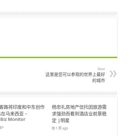
Next
这里是您可以参观的世界上最好
的城市
ok客路将印度和中东创作
杨忠礼房地产信托因旅游需
在马来西亚 –
求强劲而看到酒店业前景稳
lBiz Monitor
定 |明星
ago
1 周 ago