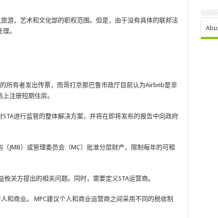
及旅游，艺术和文化部的职权范围。但是，由于没有具体的联邦法
Abu
处理。
的所有者发出传票，而哥打京那巴鲁市政厅目前认为Airbnb是非
站上注册短期住房。
对STA进行监管的整体解决方案，并将在即将发布的报告中向政府
（JMB）或管理委员会（MC）批准分层财产，限制每年的可租
益攸关方提出的相关问题。同时，需要定义STA运营商。
 个人和商业。 MPC建议个人和商业运营商之间采用不同的税收制