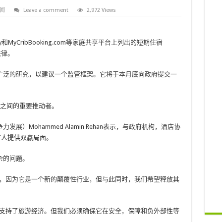
闻
Leave a comment
2,972 Views
AStay和MyCribBooking.com等家庭共享平台上列出的短期住宿
法律。
了广泛的研究，以建议一个监管框架。它将于本月底向政府提交一
者之间的重要推动者。
展）Mohammed Alamin Rehan表示，与政府机构，酒店协
有人提供双赢局面。
杂的问题。
权，因为它是一个新的颠覆性行业，但与此同时，我们希望释放其
实支持了旅游经济。但我们必须确保它在安全，保障和负外部性等