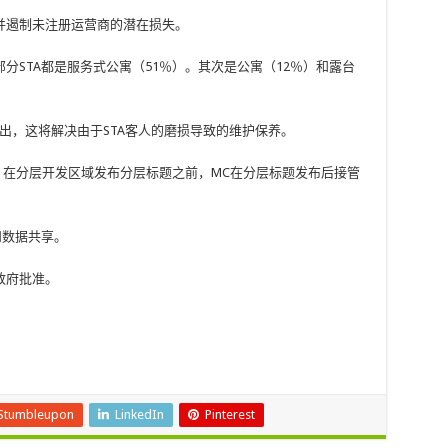
并遏制未注册运营商的潜在损失。
分STA都是服务式公寓（51％）。其次是公寓（12％）和露台
还指出，这将解决由于STA客人的磨损导致的维护保养。
，在分层开发区域发布分层标题之前，MC在分层标题发布后接管
和数据共享。
政府批准。
Stumbleupon
LinkedIn
Pinterest