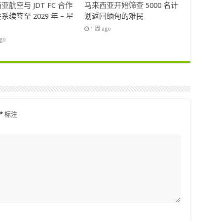
亚航空与 JDT FC 合作
马来西亚开始筛查 5000 名计
系续签至 2029 年 – 星
划返回缅甸的难民
1 周 ago
ago
*
标注