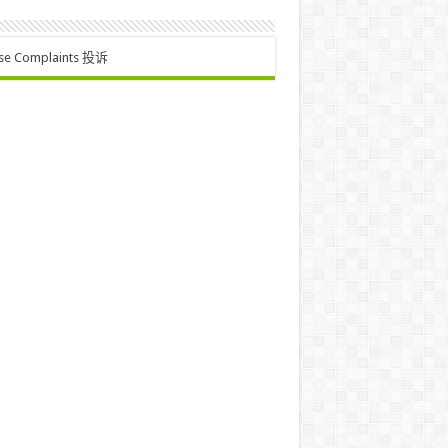
se Complaints 投诉