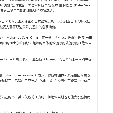
斯坦的事业，总理拿督斯里·安瓦尔·易卜拉欣（Datuk Seri
方压力，要求其谴责巴勒斯坦激进组织哈马斯。
向吉隆坡的美国大使馆提出抗议备忘录，以反对亚当斯的拟议任
被视为确保双边关系完整性的必要措施。”
Mohamed Sukri Omar）在一份声明中说，任命将是“对马来
西亚的20个亲帕勒斯坦组织的团体则敦促政府敦促政府拒绝亚当
hmi Fadzil）周二表示，亚当斯（Adams）的任命尚未在内阁中提
hahriman Lockman）表示，穆斯林团体和统治集团的抗议
忽略了，尽管由于亚当斯（Adams）在交易中可能是一个有用
低潜在的25％美国关税的压力时，拒绝亚当斯也可能会引起特朗