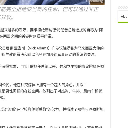
可能完全拒绝亚当斯的任命，但可以通过非正
其异议。
Abu
着越来越多的呼吁，要求拒绝唐纳德·特朗普总统选拔的自称为“阿
会在两国之间的关键时刻损害纽带。
尼克·亚当斯（Nick Adams）向参议院提名为马来西亚大使的
伊斯兰教的看法和对以色列在加沙的军事运动的看法的关注。
将获得批准，自1月份担任总统以来，共和党主持的参议院绿色照
美国公民，他在社交媒体上拥有一个超大的角色，并以“
闻名，这是男性问题的在线空间。他列出了对热狗，牛排，肌肉车和餐
制服。
）反对涉嫌“在学校教伊斯兰教”的努力，并描述了那些与巴勒斯坦
拥有大多数穆斯林种族马来人，以及大量的中国和印度族裔其他