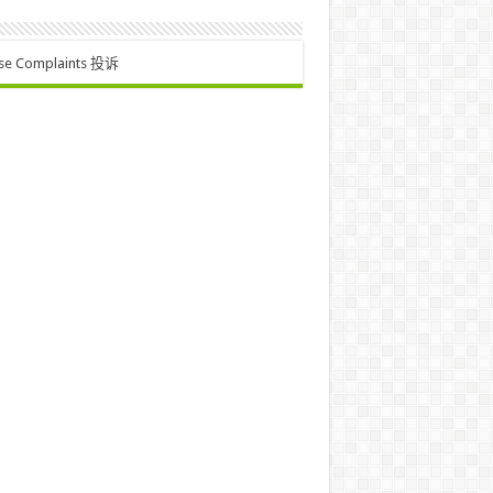
se Complaints 投诉