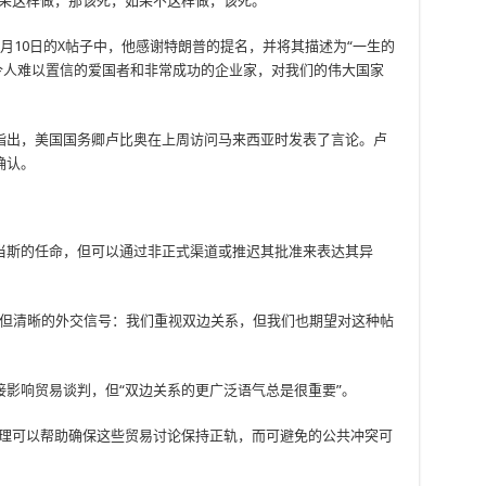
果这样做，那该死，如果不这样做，该死。”
月10日的X帖子中，他感谢特朗普的提名，并将其描述为“一生的
令人难以置信的爱国者和非常成功的企业家，对我们的伟大国家
指出，美国国务卿卢比奥在上周访问马来西亚时发表了言论。卢
确认。
当斯的任命，但可以通过非正式渠道或推迟其批准来表达其异
发出一个微妙但清晰的外交信号：我们重视双边关系，但我们也期望对这种帖
影响贸易谈判，但“双边关系的更广泛语气总是很重要”。
处理可以帮助确保这些贸易讨论保持正轨，而可避免的公共冲突可