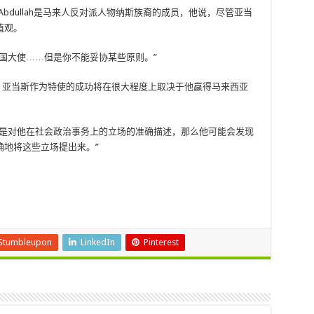
ddin Abdullah是马来人反对派人物纳斯族裔的成员，他说，尽管亚当
值观。
国大使……但是你不能妥协某些原则。”
oh说，亚当斯作为特使的成功将在很大程度上取决于他赢得马来西亚
论是对他在社会政治事务上的立场的准确描述，那么他可能会发现
确地将这些立场提出来。”
Stumbleupon
LinkedIn
Pinterest