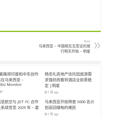
Next
马来西亚 – 中国相互无签证的旅
行明天开始 – 明星
ok客路将印度和中东创作
杨忠礼房地产信托因旅游需
在马来西亚 –
求强劲而看到酒店业前景稳
lBiz Monitor
定 |明星
ago
1 周 ago
亚航空与 JDT FC 合作
马来西亚开始筛查 5000 名计
系续签至 2029 年 – 星
划返回缅甸的难民
1 周 ago