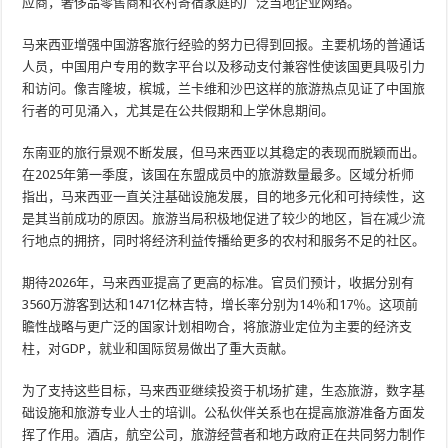
应商，奢侈品零售商和农村寄宿家庭的广泛当地企业网络。
马来西亚增强中国游客旅行经验的努力已得到回报。主要机场的普通话
人员，中国用户专用的数字平台以及移动支付兼容性使该国更具吸引力
和访问。像吉隆坡，槟城，兰卡维和沙巴这样的旅游热点见证了中国旅
行者的可见涌入，尤其是在公共假期和上学休息期间。
东南亚的旅行景观不断发展，但马来西亚以其稳定的表现而脱颖而出。
在2025年第一季度，该国在东盟成员中的旅游数量最多。区域分析师
指出，马来西亚一直关注基础设施发展，目的地多元化和可持续性，这
是其当前成功的原因。旅游当局积极地促进了较少的地区，旨在减少流
行地点的拥挤，同时将经济利益传播给更多的农村和服务不足的社区。
期待2026年，马来西亚提高了更高的标准。官员们预计，收据分别有
3560万游客到达和1471亿林吉特，增长率分别为14％和17％。这项前
瞻性战略与更广泛的国家计划相吻合，将旅游业定位为主要的经济支
柱，对GDP，就业和国际贸易做出了重大贡献。
为了支持这些目标，马来西亚继续投资于机场扩建，生态旅游，数字基
础设施和旅游专业人士的培训。公私伙伴关系也在提高旅游准备方面发
挥了作用。酒店，航空公司，旅游经营者和地方政府正在共同努力制作