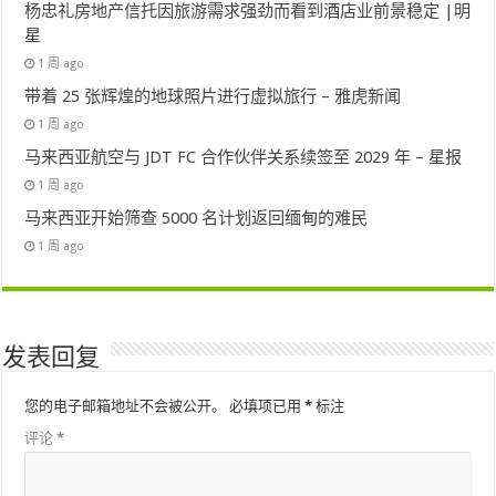
杨忠礼房地产信托因旅游需求强劲而看到酒店业前景稳定 |明
星
1 周 ago
带着 25 张辉煌的地球照片进行虚拟旅行 – 雅虎新闻
1 周 ago
马来西亚航空与 JDT FC 合作伙伴关系续签至 2029 年 – 星报
1 周 ago
马来西亚开始筛查 5000 名计划返回缅甸的难民
1 周 ago
发表回复
您的电子邮箱地址不会被公开。
必填项已用
*
标注
评论
*