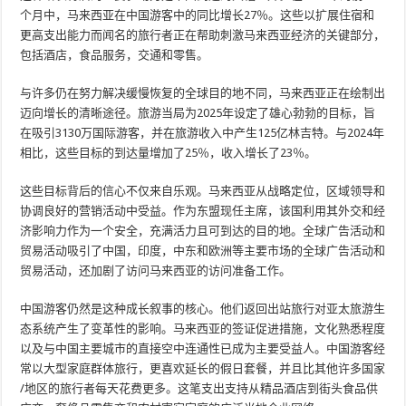
个月中，马来西亚在中国游客中的同比增长27％。这些以扩展住宿和
更高支出能力而闻名的旅行者正在帮助刺激马来西亚经济的关键部分，
包括酒店，食品服务，交通和零售。
与许多仍在努力解决缓慢恢复的全球目的地不同，马来西亚正在绘制出
迈向增长的清晰途径。旅游当局为2025年设定了雄心勃勃的目标，旨
在吸引3130万国际游客，并在旅游收入中产生125亿林吉特。与2024年
相比，这些目标的到达量增加了25％，收入增长了23％。
这些目标背后的信心不仅来自乐观。马来西亚从战略定位，区域领导和
协调良好的营销活动中受益。作为东盟现任主席，该国利用其外交和经
济影响力作为一个安全，充满活力且可到达的目的地。全球广告活动和
贸易活动吸引了中国，印度，中东和欧洲等主要市场的全球广告活动和
贸易活动，还加剧了访问马来西亚的访问准备工作。
中国游客仍然是这种成长叙事的核心。他们返回出站旅行对亚太旅游生
态系统产生了变革性的影响。马来西亚的签证促进措施，文化熟悉程度
以及与中国主要城市的直接空中连通性已成为主要受益人。中国游客经
常以大型家庭群体旅行，更喜欢延长的假日套餐，并且比其他许多国家
/地区的旅行者每天花费更多。这笔支出支持从精品酒店到街头食品供