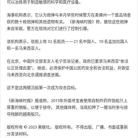
可以冶炼用于制造敏感的科学和医疗设备。
海事机构表示，它认为炮弹与本月早些时候警方在柔佛州一个废品场查
获的数十枚炮弹和其他遗物有关。 《新海峡时报》称，据信这些炮弹
来自军舰，警方在现场对它们进行了控制引爆。
该机构表示，驳船上有 32 名船员——21 名中国人、10 名孟加拉国人
和一名马来西亚人。
在北京，中国外交部发言人毛宁告诉记者，政府已要求马来西亚“依法
公正处理此案”。 她说，必须保护中国公民的安全和合法权益，并敦促
马来西亚向北京通报调查进展。
这不是这两艘沉船第一次成为攻击目标。
《新海峡时报》报道称，2015年外国寻宝者使用自制炸药炸毁船只上
厚重的钢板，以便于掠夺。 其他媒体称，当局扣押了一艘当时参与掠
夺残骸的越南船只。
版权所有 © 2023 美联社。 版权所有。 不得出版、广播、书面或重新
分发该材料。