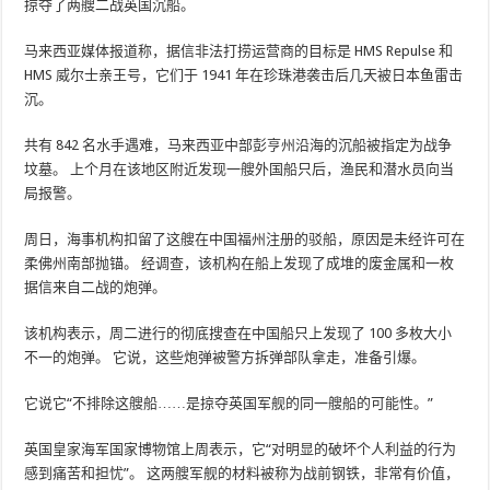
掠夺了两艘二战英国沉船。
马来西亚媒体报道称，据信非法打捞运营商的目标是 HMS Repulse 和
HMS 威尔士亲王号，它们于 1941 年在珍珠港袭击后几天被日本鱼雷击
沉。
共有 842 名水手遇难，马来西亚中部彭亨州沿海的沉船被指定为战争
坟墓。 上个月在该地区附近发现一艘外国船只后，渔民和潜水员向当
局报警。
周日，海事机构扣留了这艘在中国福州注册的驳船，原因是未经许可在
柔佛州南部抛锚。 经调查，该机构在船上发现了成堆的废金属和一枚
据信来自二战的炮弹。
该机构表示，周二进行的彻底搜查在中国船只上发现了 100 多枚大小
不一的炮弹。 它说，这些炮弹被警方拆弹部队拿走，准备引爆。
它说它“不排除这艘船……是掠夺英国军舰的同一艘船的可能性。”
英国皇家海军国家博物馆上周表示，它“对明显的破坏个人利益的行为
感到痛苦和担忧”。 这两艘军舰的材料被称为战前钢铁，非常有价值，