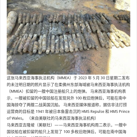
这张马来西亚海事执法机构（MMEA）于 2023 年 5 月 30 日星期二发布
的未注明日期的照片显示了在柔佛州东部海域被马来西亚海事执法机构
（MMEA）扣留的一艘中国注册船只上的炮弹。 马来西亚海事机构表
示，一艘被扣留的中国驳船在发现另外 100 枚旧炮弹后，可能在南中
国海掠夺了两艘二战英国沉船。 马来西亚媒体报道称，据信非法打捞
运营商的目标是 1941 年被日本鱼雷击沉的 HMS Repulse 和 HMS Prince
of Wales。 （来自美联社的马来西亚海事执法机构）
马来西亚吉隆坡（美联社）——马来西亚海事机构周二表示，一艘中
国驳船在被扣留的船只上发现了 100 多枚旧炮弹后，可能在南中国海