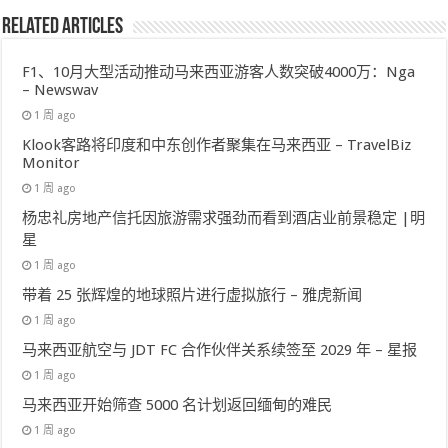
Related Articles
F1、10月大型活动推动马来西亚游客人数突破4000万：Nga
– Newswav
1 周 ago
Klook客路将印度和中东创作者聚集在马来西亚 – TravelBiz
Monitor
1 周 ago
杨忠礼房地产信托因旅游需求强劲而看到酒店业前景稳定 |明
星
1 周 ago
带着 25 张辉煌的地球照片进行虚拟旅行 – 雅虎新闻
1 周 ago
马来西亚航空与 JDT FC 合作伙伴关系续签至 2029 年 – 星报
1 周 ago
马来西亚开始筛查 5000 名计划返回缅甸的难民
1 周 ago