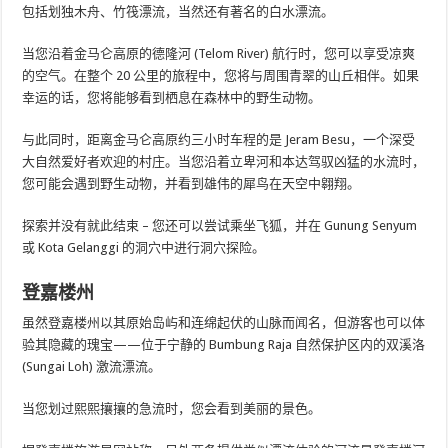
包括划独木舟、竹筏漂流，当然还有著名的白水漂流。
当您沿着金马仑高原的德隆河 (Telom River) 航行时，您可以享受凉爽
的空气。在整个 20 公里的旅程中，您将与周围青翠的山丘相伴。如果
幸运的话，您将能够看到栖息在森林中的野生动物。
与此同时，距离金马仑高原约三小时车程的是 Jeram Besu，一个深受
大自然爱好者欢迎的村庄。当您沿着立卑河和本达驾驭凶猛的水流时，
您可能会遇到野生动物，并看到雄伟的犀鸟在天空中翱翔。
探索并没有就此结束 – 您还可以尝试乘坐飞狐，并在 Gunung Senyum
或 Kota Gelanggi 的洞穴中进行洞穴探险。
登嘉楼州
虽然登嘉楼州以其原始岛屿和连绵起伏的山脉而闻名，但游客也可以体
验其隐藏的瑰宝——位于宁静的 Bumbung Raja 自然保护区内的双溪洛
(Sungai Loh) 激流漂流。
当您划过熙熙攘攘的急流时，您会看到美丽的景色。