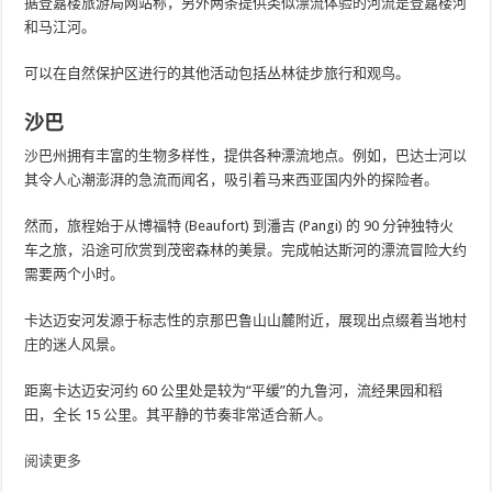
据登嘉楼旅游局网站称，另外两条提供类似漂流体验的河流是登嘉楼河
和马江河。
可以在自然保护区进行的其他活动包括丛林徒步旅行和观鸟。
沙巴
沙巴州拥有丰富的生物多样性，提供各种漂流地点。例如，巴达士河以
其令人心潮澎湃的急流而闻名，吸引着马来西亚国内外的探险者。
然而，旅程始于从博福特 (Beaufort) 到潘吉 (Pangi) 的 90 分钟独特火
车之旅，沿途可欣赏到茂密森林的美景。完成帕达斯河的漂流冒险大约
需要两个小时。
卡达迈安河发源于标志性的京那巴鲁山山麓附近，展现出点缀着当地村
庄的迷人风景。
距离卡达迈安河约 60 公里处是较为“平缓”的九鲁河，流经果园和稻
田，全长 15 公里。其平静的节奏非常适合新人。
阅读更多