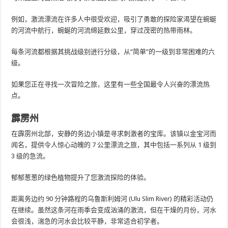
例如，激流漂流在许多人中很受欢迎，吸引了勇敢的探险家渴望在蜿蜒
的河流中航行，蜿蜒的河流绵延数公里，穿过茂密的热带雨林。
每条河流都根据其挑战级别进行分级，从“简单”的一级到非常困难的六
级。
如果您正在寻找一次冒险之旅，这里有一些全国最令人兴奋的漂流热
点。
霹雳州
在霹雳州北部，安静的务边小镇是寻求刺激者的宝库。该镇以金宝河而
闻名，提供令人惊心动魄的 7 公里漂流之旅，其中包括一系列从 1 级到
3 级的急流。
郁郁葱葱的绿色植物提升了您激流探险的体验。
距离务边约 90 分钟路程的乌鲁斯利姆河 (Ulu Slim River) 的精彩活动仍
在继续。虽然这条河在雨季会变成汹涌的激流，但在干燥的月份，河水
会很浅，湍急的河水会比较平静，非常适合初学者。