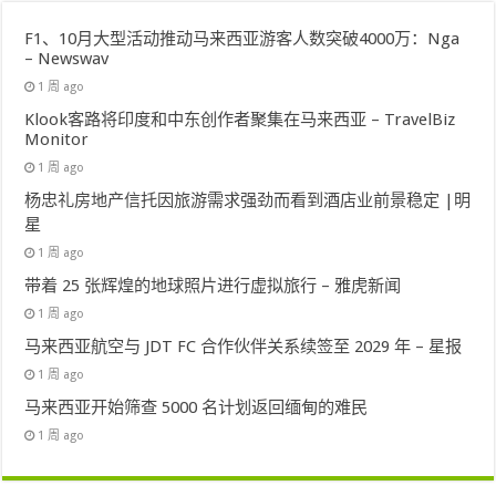
F1、10月大型活动推动马来西亚游客人数突破4000万：Nga
– Newswav
1 周 ago
Klook客路将印度和中东创作者聚集在马来西亚 – TravelBiz
Monitor
1 周 ago
杨忠礼房地产信托因旅游需求强劲而看到酒店业前景稳定 |明
星
1 周 ago
带着 25 张辉煌的地球照片进行虚拟旅行 – 雅虎新闻
1 周 ago
马来西亚航空与 JDT FC 合作伙伴关系续签至 2029 年 – 星报
1 周 ago
马来西亚开始筛查 5000 名计划返回缅甸的难民
1 周 ago