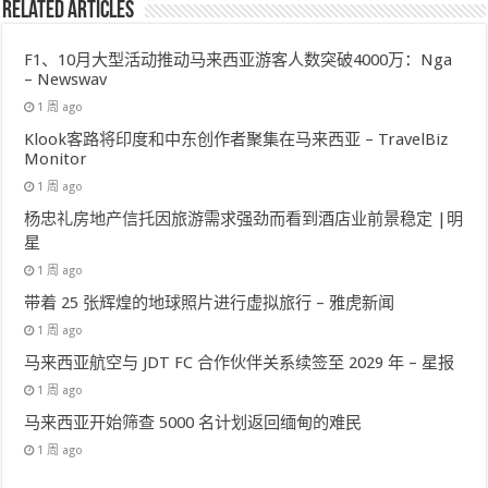
Related Articles
F1、10月大型活动推动马来西亚游客人数突破4000万：Nga
– Newswav
1 周 ago
Klook客路将印度和中东创作者聚集在马来西亚 – TravelBiz
Monitor
1 周 ago
杨忠礼房地产信托因旅游需求强劲而看到酒店业前景稳定 |明
星
1 周 ago
带着 25 张辉煌的地球照片进行虚拟旅行 – 雅虎新闻
1 周 ago
马来西亚航空与 JDT FC 合作伙伴关系续签至 2029 年 – 星报
1 周 ago
马来西亚开始筛查 5000 名计划返回缅甸的难民
1 周 ago