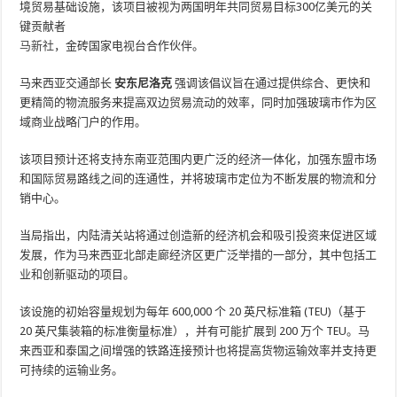
境贸易基础设施，该项目被视为两国明年共同贸易目标300亿美元的关
键贡献者
马新社
，金砖国家电视台合作伙伴。
马来西亚交通部长
安东尼洛克
强调该倡议旨在通过提供综合、更快和
更精简的物流服务来提高双边贸易流动的效率，同时加强玻璃市作为区
域商业战略门户的作用。
该项目预计还将支持东南亚范围内更广泛的经济一体化，加强东盟市场
和国际贸易路线之间的连通性，并将玻璃市定位为不断发展的物流和分
销中心。
当局指出，内陆清关站将通过创造新的经济机会和吸引投资来促进区域
发展，作为马来西亚北部走廊经济区更广泛举措的一部分，其中包括工
业和创新驱动的项目。
该设施的初始容量规划为每年 600,000 个 20 英尺标准箱 (TEU)（基于
20 英尺集装箱的标准衡量标准），并有可能扩展到 200 万个 TEU。马
来西亚和泰国之间增强的铁路连接预计也将提高货物运输效率并支持更
可持续的运输业务。