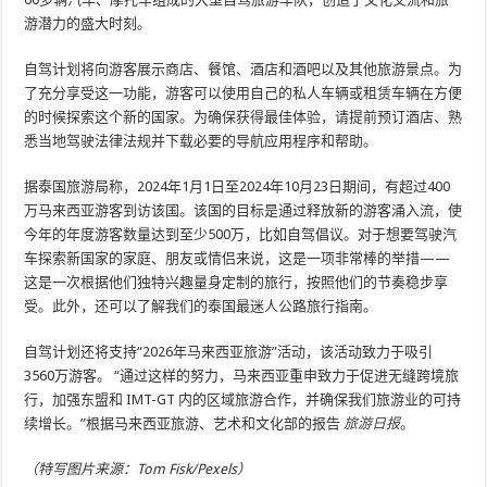
游潜力的盛大时刻。
自驾计划将向游客展示商店、餐馆、酒店和酒吧以及其他旅游景点。为
了充分享受这一功能，游客可以使用自己的私人车辆或租赁车辆在方便
的时候探索这个新的国家。为确保获得最佳体验，请提前预订酒店、熟
悉当地驾驶法律法规并下载必要的导航应用程序和帮助。
据泰国旅游局称，2024年1月1日至2024年10月23日期间，有超过400
万马来西亚游客到访该国。该国的目标是通过释放新的游客涌入流，使
今年的年度游客数量达到至少500万，比如自驾倡议。对于想要驾驶汽
车探索新国家的家庭、朋友或情侣来说，这是一项非常棒的举措——
这是一次根据他们独特兴趣量身定制的旅行，按照他们的节奏稳步享
受。此外，还可以了解我们的泰国最迷人公路旅行指南。
自驾计划还将支持“2026年马来西亚旅游”活动，该活动致力于吸引
3560万游客。 “通过这样的努力，马来西亚重申致力于促进无缝跨境旅
行，加强东盟和 IMT-GT 内的区域旅游合作，并确保我们旅游业的可持
续增长。”根据马来西亚旅游、艺术和文化部的报告
旅游日报
。
（特写图片来源：Tom Fisk/Pexels）