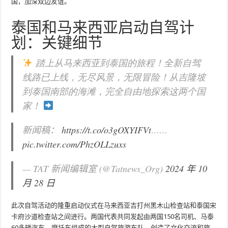
国，加深双边友谊。
泰国和马来西亚启动自驾计
划：关键细节
踏上从马来西亚到泰国的旅程！全新自驾
线路已上线，无尽风景，无限冒险！从吉隆坡
到泰国南部的海滩，完全自由地探索这两个国
家！
新闻稿：
https://t.co/o3gOXYIFVt
……
pic.twitter.com/PhzOLLzuxs
— TAT 新闻编辑室 (@Tatnews_Org)
2024 年 10
月 28 日
此次自驾活动的隆重启动仪式在马来西亚吉打州黑木山检查站和泰国宋
卡府沙道检查站之间进行。两国代表共同发起由两国150名司机、马泰
60多辆汽车、摩托车组成的大型自驾旅游车队，创造了文化交流和旅