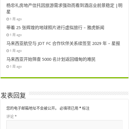
杨忠礼房地产信托因旅游需求强劲而看到酒店业前景稳定 |明
星
1 周 ago
带着 25 张辉煌的地球照片进行虚拟旅行 – 雅虎新闻
1 周 ago
马来西亚航空与 JDT FC 合作伙伴关系续签至 2029 年 – 星报
1 周 ago
马来西亚开始筛查 5000 名计划返回缅甸的难民
1 周 ago
发表回复
您的电子邮箱地址不会被公开。
必填项已用
*
标注
评论
*