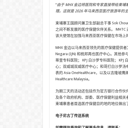
”
由于 MHX 金边将医院和专家直接带给柬
理。这就是 2026 年马来西亚医疗旅游年
柬埔寨王国顾问兼卫生部副总干事 Sok Ch
之间不断发展的医疗保健伙伴关系。 MHT
该大使馆在加强马来西亚医疗保健在市场上
MHX 金边以马来西亚领先的医疗保健提供者为特色，
Negara (IJN) 和梳邦再也医疗中心。其他参与机构包括A
蒂里专科​​医院； KPJ 白沙罗专科医院； 
心；双威城双威医疗中心；和哥打白沙罗汤
表的 Asia OneHealthcare，以及以
Healthcare Malaysia。
为期三天的活动还包括作为官方银行合作伙伴的马
及各个政府机构、部委、医疗保健利益相关
柬埔寨患者首选医疗保健目的地的地位做出
电子尼古丁传送系统
如需媒体垂询和了解更多信息，请联系：