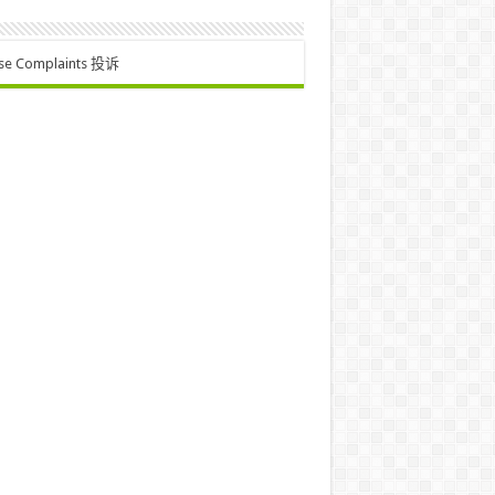
se Complaints 投诉