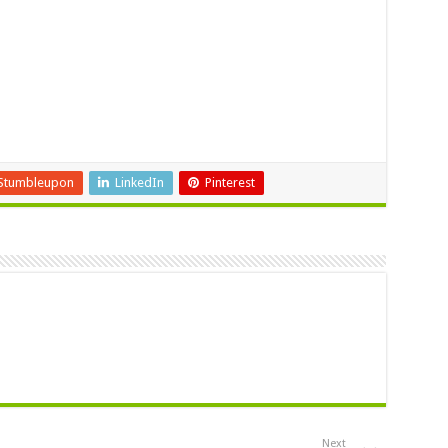
。
Stumbleupon
LinkedIn
Pinterest
Next