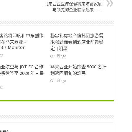
马来西亚医疗保健将柬埔寨家庭
与领先的企业联系起来……
ok客路将印度和中东创作
杨忠礼房地产信托因旅游需
在马来西亚 –
求强劲而看到酒店业前景稳
lBiz Monitor
定 |明星
ago
1 周 ago
亚航空与 JDT FC 合作
马来西亚开始筛查 5000 名计
系续签至 2029 年 – 星
划返回缅甸的难民
1 周 ago
ago
*
标注