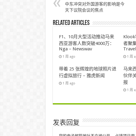
中东冲突对外国游客的影响是今
天下议院会议的焦点
Related Articles
F1、10月大型活动推动马来
Klo
西亚游客人数突破4000万：
者聚集
Nga – Newswav
Trave
1 周 ago
1 周 
带着 25 张辉煌的地球照片进
马来西
行虚拟旅行 – 雅虎新闻
伙伴关
报
1 周 ago
1 周 
发表回复
您的电子邮箱地址不会被公开。
必填项已用