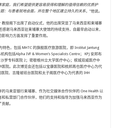
埔寨家庭，我们希望提供更容易获得和理解的值得信赖的优质护
的主题：与患者就地会面，并在整个地区建立持久的关系
，”他说。
our 教授阁下出席了启动仪式，他的出席突显了马来西亚和柬埔寨
C 还感谢马来西亚驻柬埔寨大使馆的持续支持，自最早启动以来，
的影响力方面发挥了重要作用。
包括 MHTC 的旗舰医疗旅游医院，即 Institut Jantung
lpha IVF & Women’s Specialists Centre； KPJ 安邦布
KPJ 白沙罗专科医院 2；密歇根州立大学医疗中心；槟城双威医疗中
申医院。此次博览会还包括以宝康医院和梳邦再也医疗中心为代
吉隆坡鹰阁医院、吉隆坡班台医院和太子阁医疗中心为代表的 IHH
来亚银行柬埔寨、作为社交媒体合作伙伴的 One Health 以
者和私营部门合作伙伴，他们的支持和指导为加强马来西亚作为
了贡献。