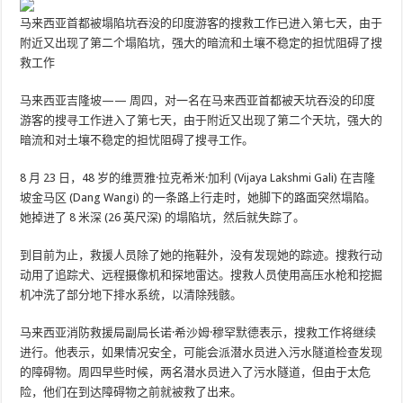
马来西亚首都被塌陷坑吞没的印度游客的搜救工作已进入第七天，由于
附近又出现了第二个塌陷坑，强大的暗流和土壤不稳定的担忧阻碍了搜
救工作
马来西亚吉隆坡——
周四，对一名在马来西亚首都被天坑吞没的印度
游客的搜寻工作进入了第七天，由于附近又出现了第二个天坑，强大的
暗流和对土壤不稳定的担忧阻碍了搜寻工作。
8 月 23 日，48 岁的维贾雅·拉克希米·加利 (Vijaya Lakshmi Gali) 在吉隆
坡金马区 (Dang Wangi) 的一条路上行走时，她脚下的路面突然塌陷。
她掉进了 8 米深 (26 英尺深) 的塌陷坑，然后就失踪了。
到目前为止，救援人员除了她的拖鞋外，没有发现她的踪迹。搜救行动
动用了追踪犬、远程摄像机和探地雷达。搜救人员使用高压水枪和挖掘
机冲洗了部分地下排水系统，以清除残骸。
马来西亚消防救援局副局长诺·希沙姆·穆罕默德表示，搜救工作将继续
进行。他表示，如果情况安全，可能会派潜水员进入污水隧道检查发现
的障碍物。周四早些时候，两名潜水员进入了污水隧道，但由于太危
险，他们在到达障碍物之前就被救了出来。