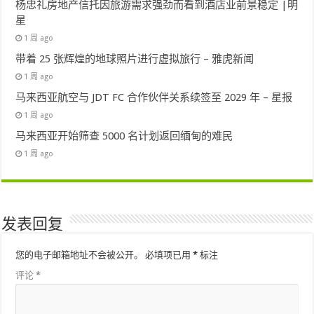
杨忠礼房地产信托因旅游需求强劲而看到酒店业前景稳定 |明
星
1 周 ago
带着 25 张辉煌的地球照片进行虚拟旅行 – 雅虎新闻
1 周 ago
马来西亚航空与 JDT FC 合作伙伴关系续签至 2029 年 – 星报
1 周 ago
马来西亚开始筛查 5000 名计划返回缅甸的难民
1 周 ago
发表回复
您的电子邮箱地址不会被公开。
必填项已用
*
标注
评论
*