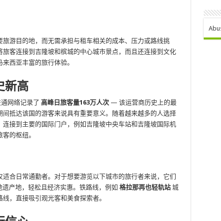
Abu
要旅游目的地，而无需承担与租车相关的成本、压力或路线挑
将旅客连接到吉隆坡和槟城的中心城市景点，而且还连接到文化
马来西亚丰富的旅行体验。
史新高
交通网络记录了
高峰日旅客量163万人次
— 该运营商历史上的最
期间抵达该国的游客来说具有重要意义。随着越来越多的人选择
，连接到主要的国际门户，例如吉隆坡中央车站和吉隆坡国际机
旅客的枢纽。
仅适合日常通勤者。对于想要游览以下城市的旅行者来说，它们
他遗产地，轻松且经济实惠。铁路线，例如
格拉那再也轻轨站
城
路线，直接吸引观光客和美食探索者。