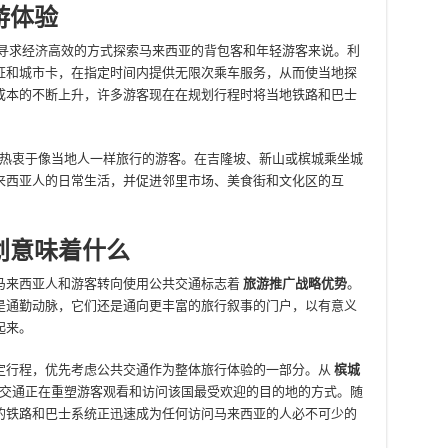
游体验
寻求经济高效的方式探索马来西亚的背包客和年轻游客来说。利
证和城市卡，在指定时间内提供无限次乘车服务，从而使当地探
成本的不断上升，许多游客现在在规划行程时将当地铁路和巴士
热衷于像当地人一样旅行的游客。在吉隆坡、新山或槟城乘坐城
来西亚人的日常生活，并促进邻里市场、美食街和文化区的互
划意味着什么
马来西亚人和游客转向使用公共交通标志着
旅游推广战略优势
。
是通勤动脉，它们还是通向更丰富的旅行叙事的门户，以有意义
起来。
定行程，优先考虑公共交通作为整体旅行体验的一部分。从
槟城
交通正在重塑游客观看和访问该国最受欢迎的目的地的方式。随
的铁路和巴士系统正迅速成为任何访问马来西亚的人必不可少的