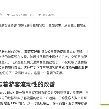
闻
Leave a comment
289 Views
的激增使游客的旅行变得更加轻松、更加实惠，从而更方便地前
的联系日益紧密，
旅游友好型
随着公共交通使用量显着增加。计
旅行的游客现在发现，随着铁路和巴士网络的扩大，交通更加便
据显示，马来西亚公共交通乘客量强劲增长，不仅反映了通勤趋
实惠的旅行选择。这种转变正在重塑游客的方式
体验马来西亚的
他们的下一次冒险来说，这是一个重要的发展。
志着游客流动性的改善
alaysia Bhd）是一家与国家有联系的公共交通运营商，负责巴生谷
公司的数据证实了客流量的明显上升趋势。日均旅客人数上升至
代表
增长 11%
同比。这一增长反映出，在可靠性和服务质量提高