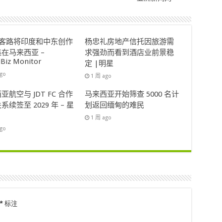
ok客路将印度和中东创作
杨忠礼房地产信托因旅游需
在马来西亚 –
求强劲而看到酒店业前景稳
lBiz Monitor
定 |明星
ago
1 周 ago
亚航空与 JDT FC 合作
马来西亚开始筛查 5000 名计
系续签至 2029 年 – 星
划返回缅甸的难民
1 周 ago
ago
*
标注