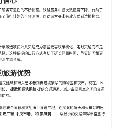
行信心
于服务可靠性的不断提高。铁路服务中断次数显着下降，有助于
高了旅行计划的可预测性，帮助游客寻求有效方式到达博物馆、
。
合票务选项使公共交通成为那些更喜欢结构化、定时交通而不是
选择。这种便捷的出行方式有助于延长停留时间、重复访问和更
旅游生态系统。
的旅游优势
殖民建筑和街头艺术巷到吉隆坡繁华的购物区和夜市。现在，公
例如，
捷运和轻轨系统
提供交通通道，减少主要景点之间的交通
加便捷。
抵达联合国教科文组织世界遗产地，连接渡轮码头和火车站的巴
至
茨厂街
,
中央市场
， 和
黑风洞
——以最小的交通障碍丰富旅行