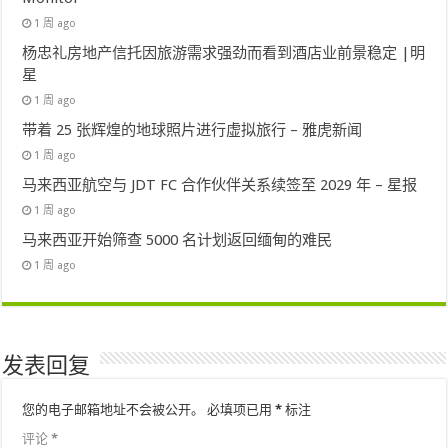
1 周 ago
杨忠礼房地产信托因旅游需求强劲而看到酒店业前景稳定 |明
星
1 周 ago
带着 25 张辉煌的地球照片进行虚拟旅行 – 雅虎新闻
1 周 ago
马来西亚航空与 JDT FC 合作伙伴关系续签至 2029 年 – 星报
1 周 ago
马来西亚开始筛查 5000 名计划返回缅甸的难民
1 周 ago
发表回复
您的电子邮箱地址不会被公开。
必填项已用
*
标注
评论
*