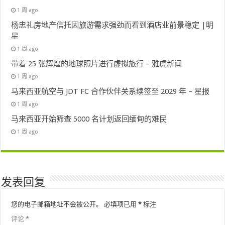
1 周 ago
杨忠礼房地产信托因旅游需求强劲而看到酒店业前景稳定 |明
星
1 周 ago
带着 25 张辉煌的地球照片进行虚拟旅行 – 雅虎新闻
1 周 ago
马来西亚航空与 JDT FC 合作伙伴关系续签至 2029 年 – 星报
1 周 ago
马来西亚开始筛查 5000 名计划返回缅甸的难民
1 周 ago
发表回复
您的电子邮箱地址不会被公开。
必填项已用
*
标注
评论
*