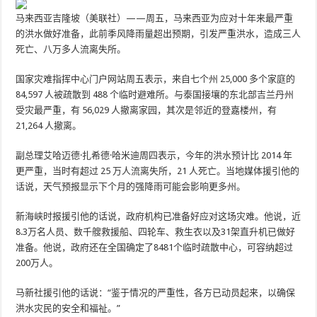
马来西亚吉隆坡（美联社）——周五，马来西亚为应对十年来最严重
的洪水做好准备，此前季风降雨量超出预期，引发严重洪水，造成三人
死亡、八万多人流离失所。
国家灾难指挥中心门户网站周五表示，来自七个州 25,000 多个家庭的
84,597 人被疏散到 488 个临时避难所。与泰国接壤的东北部吉兰丹州
受灾最严重，有 56,029 人撤离家园，其次是邻近的登嘉楼州，有
21,264 人撤离。
副总理艾​​哈迈德·扎希德·哈米迪周四表示，今年的洪水预计比 2014 年
更严重，当时有超过 25 万人流离失所，21 人死亡。当地媒体援引他的
话说，天气预报显示下个月的强降雨可能会影响更多州。
新海峡时报援引他的话说，政府机构已准备好应对这场灾难。他说，近
8.3万名人员、数千艘救援船、四轮车、救生衣以及31架直升机已做好
准备。他说，政府还在全国确定了8481个临时疏散中心，可容纳超过
200万人。
马新社援引他的话说：“鉴于情况的严重性，各方已动员起来，以确保
洪水灾民的安全和福祉。”