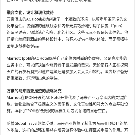
融合文化，设计和现代款待
万豪酒店的AC Hotel成功创造了一个精致的环境，以尊重周围环境的文
化丰富性。该酒店的建筑线索和内部元素巧妙地引用了伊皮（Ipoh）
的殖民过去，锡罐遗产和多元化的社区。这些元素不仅是装饰性的。他
们精心编织到酒店的整体设计中，为客人提供本地化体验，而无需牺牲
全球服务和奢侈品。
Marriott Ipoh的AC Hotel既将自己定位为时尚的务虚会，又是高功能的
业务中心，可以解决当今旅行者不断发展的需求。无论是客人正在探索
灭亡的石灰石洞穴和遗产建筑还是参加大会大会和婚礼，酒店都准备好
提供精致，舒适和出色的款待。
万豪的马来西亚足迹的战略补充
Marriott在IPOH开设的AC Hotel开业代表了马来西亚万豪酒店的关键扩
张。该物业融合了极简主义的奢侈品，文化真实性和强大的商业基础设
施，填补了IPOH款待景观的高档生活方式领域的显着空白。
随着Global Travel继续反弹，马来西亚恢复了其作为东南亚顶级目的地
的地位，这样的战略发展将在增强游客体验中发挥至关重要的作用。万