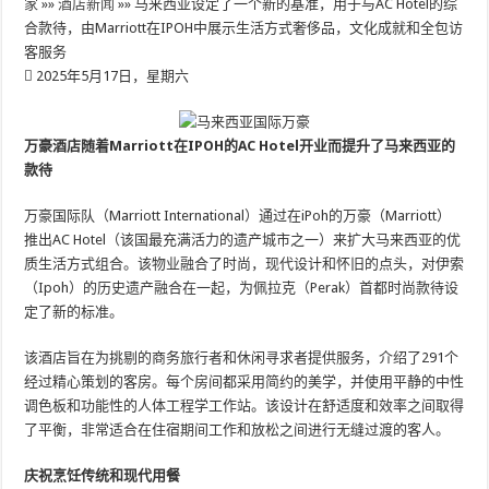
家
»»
酒店新闻
»»
马来西亚设定了一个新的基准，用于与AC Hotel的综
合款待，由Marriott在IPOH中展示生活方式奢侈品，文化成就和全包访
客服务
2025年5月17日，星期六
万豪酒店随着Marriott在IPOH的AC Hotel开业而提升了马来西亚的
款待
万豪国际队（Marriott International）通过在iPoh的万豪（Marriott）
推出AC Hotel（该国最充满活力的遗产城市之一）来扩大马来西亚的优
质生活方式组合。该物业融合了时尚，现代设计和怀旧的点头，对伊索
（Ipoh）的历史遗产融合在一起，为佩拉克（Perak）首都时尚款待设
定了新的标准。
该酒店旨在为挑剔的商务旅行者和休闲寻求者提供服务，介绍了291个
经过精心策划的客房。每个房间都采用简约的美学，并使用平静的中性
调色板和功能性的人体工程学工作站。该设计在舒适度和效率之间取得
了平衡，非常适合在住宿期间工作和放松之间进行无缝过渡的客人。
庆祝烹饪传统和现代用餐