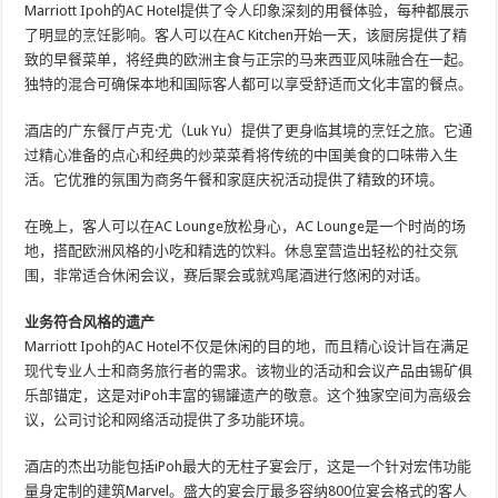
Marriott Ipoh的AC Hotel提供了令人印象深刻的用餐体验，每种都展示
了明显的烹饪影响。客人可以在AC Kitchen开始一天，该厨房提供了精
致的早餐菜单，将经典的欧洲主食与正宗的马来西亚风味融合在一起。
独特的混合可确保本地和国际客人都可以享受舒适而文化丰富的餐点。
酒店的广东餐厅卢克·尤（Luk Yu）提供了更身临其境的烹饪之旅。它通
过精心准备的点心和经典的炒菜菜肴将传统的中国美食的口味带入生
活。它优雅的氛围为商务午餐和家庭庆祝活动提供了精致的环境。
在晚上，客人可以在AC Lounge放松身心，AC Lounge是一个时尚的场
地，搭配欧洲风格的小吃和精选的饮料。休息室营造出轻松的社交氛
围，非常适合休闲会议，赛后聚会或就鸡尾酒进行悠闲的对话。
业务符合风格的遗产
Marriott Ipoh的AC Hotel不仅是休闲的目的地，而且精心设计旨在满足
现代专业人士和商务旅行者的需求。该物业的活动和会议产品由锡矿俱
乐部锚定，这是对iPoh丰富的锡罐遗产的敬意。这个独家空间为高级会
议，公司讨论和网络活动提供了多功能环境。
酒店的杰出功能包括iPoh最大的无柱子宴会厅，这是一个针对宏伟功能
量身定制的建筑Marvel。盛大的宴会厅最多容纳800位宴会格式的客人