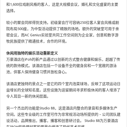
和1,600位戏剧风格的客人，这是大规模会议，婚礼和文化盛宴的主要
选择。
较小的聚会同样得到支持。初级宴会厅可容纳250位客人宴会风格或剧
院布局500座，为中型活动提供了精致的场地。额外的突破室可用于亲
密会议，而AC Genius实验室共同工作空间则为企业家，创意和数字游
牧民族提供了精通技术，合作的环境。
休闲用独特的娱乐活动重新定义
万豪酒店在iPoh的新产品通过以创新的方式整合健康和娱乐，超越了传
统的款待模式。该酒店包括一个设备齐全的健身房和一个宽敞的游泳
池，供客人保持健身习惯并放松身心。
该酒店更独特的景点之一是它的四个室内泡菜球场，反映了这项运动日
益增长的全球知名度。这些设施为逗留期间寻求积极休闲的客人增添了
令人耳目一新的休闲层面。
另一个杰出的功能是Studio 88，这是酒店内整合的录音和多媒体生产
空间。这些专业级的工作室可作为非常规活动场所提供的 – 公司团队建
设活动，品牌推出，播客，播客和创意研讨会。 Studio 88为万豪酒店
在IPOH的热情好客的愿景中增添了现代艺术风格。