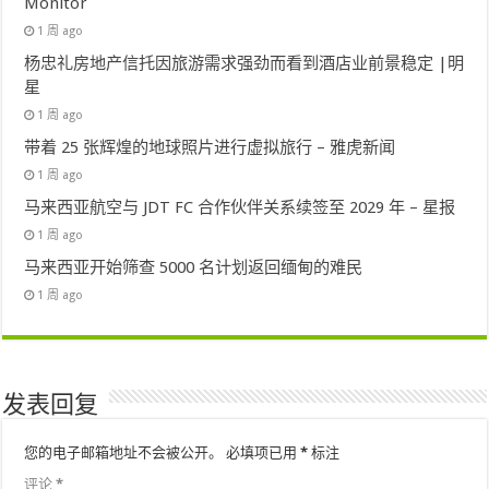
Monitor
1 周 ago
杨忠礼房地产信托因旅游需求强劲而看到酒店业前景稳定 |明
星
1 周 ago
带着 25 张辉煌的地球照片进行虚拟旅行 – 雅虎新闻
1 周 ago
马来西亚航空与 JDT FC 合作伙伴关系续签至 2029 年 – 星报
1 周 ago
马来西亚开始筛查 5000 名计划返回缅甸的难民
1 周 ago
发表回复
您的电子邮箱地址不会被公开。
必填项已用
*
标注
评论
*