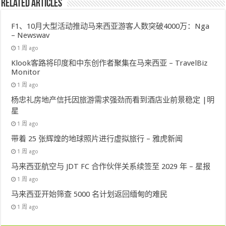
Related Articles
F1、10月大型活动推动马来西亚游客人数突破4000万：Nga
– Newswav
1 周 ago
Klook客路将印度和中东创作者聚集在马来西亚 – TravelBiz
Monitor
1 周 ago
杨忠礼房地产信托因旅游需求强劲而看到酒店业前景稳定 |明
星
1 周 ago
带着 25 张辉煌的地球照片进行虚拟旅行 – 雅虎新闻
1 周 ago
马来西亚航空与 JDT FC 合作伙伴关系续签至 2029 年 – 星报
1 周 ago
马来西亚开始筛查 5000 名计划返回缅甸的难民
1 周 ago