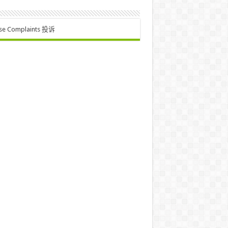
se Complaints 投诉