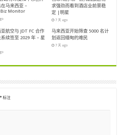
在马来西亚 –
求强劲而看到酒店业前景稳
lBiz Monitor
定 |明星
ago
7 天 ago
亚航空与 JDT FC 合作
马来西亚开始筛查 5000 名计
系续签至 2029 年 – 星
划返回缅甸的难民
7 天 ago
ago
*
标注