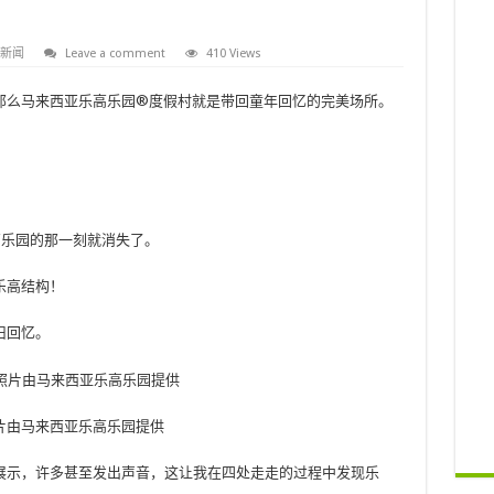
新闻
Leave a comment
410 Views
那么马来西亚乐高乐园®度假村就是带回童年回忆的完美场所。
高乐园的那一刻就消失了。
乐高结构！
旧回忆。
照片由马来西亚乐高乐园提供
展示，许多甚至发出声音，这让我在四处走走的过程中发现乐