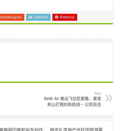
Stumbleupon
LinkedIn
Pinterest
Next
Batik Air 推出飞往民都鲁、美里
和山打根的新航线 – 公民杂志
ok客路将印度和中东创作
杨忠礼房地产信托因旅游需