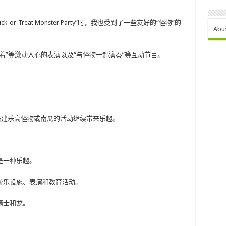
ick-or-Treat Monster Party”时，我也受到了一些友好的“怪物”的
Abu
着”等激动人心的表演以及“与怪物一起演奏”等互动节目。
客人可以搭建乐高怪物或南瓜的活动继续带来乐趣。
是一种乐趣。
游乐设施、表演和教育活动。
骑士和龙。