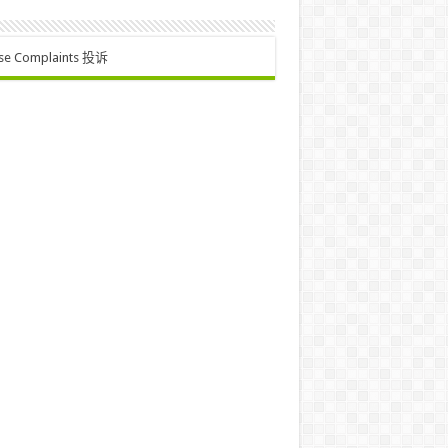
se Complaints 投诉