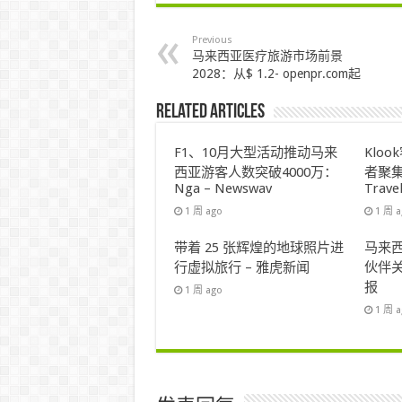
Previous
马来西亚医疗旅游市场前景
2028：从$ 1.2- openpr.com起
Related Articles
F1、10月大型活动推动马来
Klo
西亚游客人数突破4000万：
者聚集
Nga – Newswav
Trave
1 周 ago
1 周 
带着 25 张辉煌的地球照片进
马来西
行虚拟旅行 – 雅虎新闻
伙伴关
报
1 周 ago
1 周 