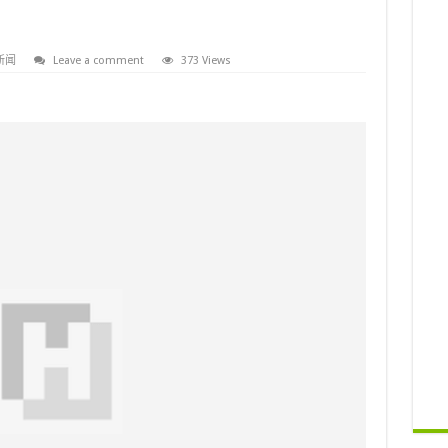
新闻
Leave a comment
373 Views