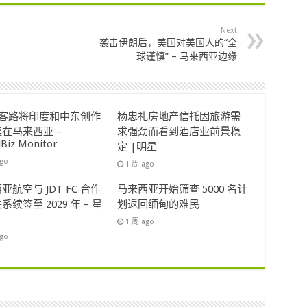
Next
袭击伊朗后，美国对美国人的“全
球谨慎” – 马来西亚边缘
ok客路将印度和中东创作
杨忠礼房地产信托因旅游需
在马来西亚 –
求强劲而看到酒店业前景稳
lBiz Monitor
定 |明星
ago
1 周 ago
亚航空与 JDT FC 合作
马来西亚开始筛查 5000 名计
系续签至 2029 年 – 星
划返回缅甸的难民
1 周 ago
ago