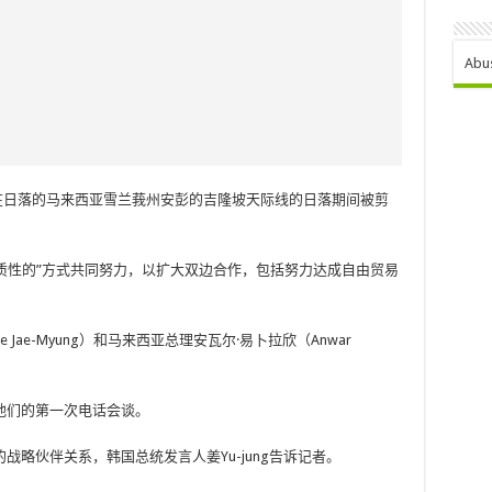
Abu
子塔在日落的马来西亚雪兰莪州安彭的吉隆坡天际线的日落期间被剪
质性的”方式共同努力，以扩大双边合作，包括努力达成自由贸易
 Jae-Myung）和马来西亚总理安瓦尔·易卜拉欣（Anwar
他们的第一次电话会谈。
略伙伴关系，韩国总统发言人姜Yu-jung告诉记者。