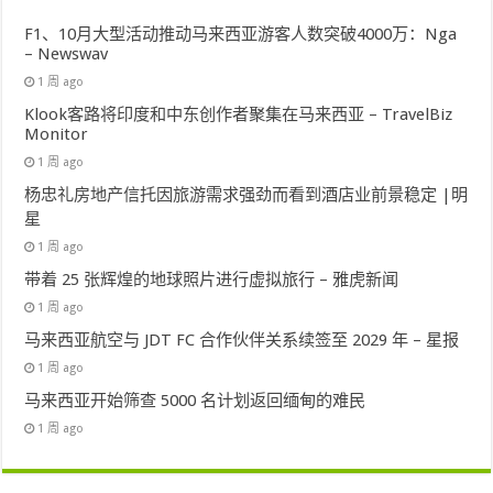
F1、10月大型活动推动马来西亚游客人数突破4000万：Nga
– Newswav
1 周 ago
Klook客路将印度和中东创作者聚集在马来西亚 – TravelBiz
Monitor
1 周 ago
杨忠礼房地产信托因旅游需求强劲而看到酒店业前景稳定 |明
星
1 周 ago
带着 25 张辉煌的地球照片进行虚拟旅行 – 雅虎新闻
1 周 ago
马来西亚航空与 JDT FC 合作伙伴关系续签至 2029 年 – 星报
1 周 ago
马来西亚开始筛查 5000 名计划返回缅甸的难民
1 周 ago