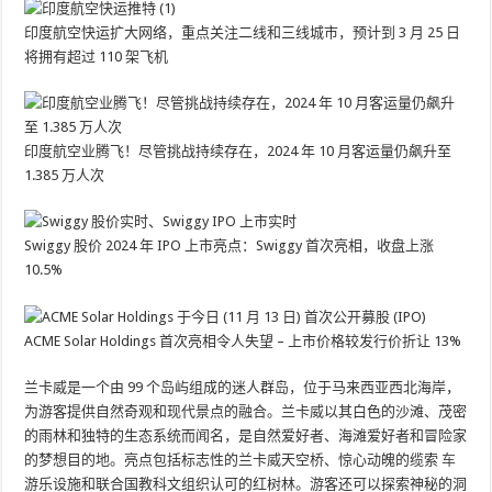
印度航空快运扩大网络，重点关注二线和三线城市，预计到 3 月 25 日
将拥有超过 110 架飞机
印度航空业腾飞！尽管挑战持续存在，2024 年 10 月客运量仍飙升至
1.385 万人次
Swiggy 股价 2024 年 IPO 上市亮点：Swiggy 首次亮相，收盘上涨
10.5%
ACME Solar Holdings 首次亮相令人失望 – 上市价格较发行价折让 13%
兰卡威是一个由 99 个岛屿组成的迷人群岛，位于马来西亚西北海岸，
为游客提供自然奇观和现代景点的融合。兰卡威以其白色的沙滩、茂密
的雨林和独特的生态系统而闻名，是自然爱好者、海滩爱好者和冒险家
的梦想目的地。亮点包括标志性的兰卡威天空桥、惊心动魄的缆索
车
游乐设施和联合国教科文组织认可的红树林。游客还可以探索神秘的洞