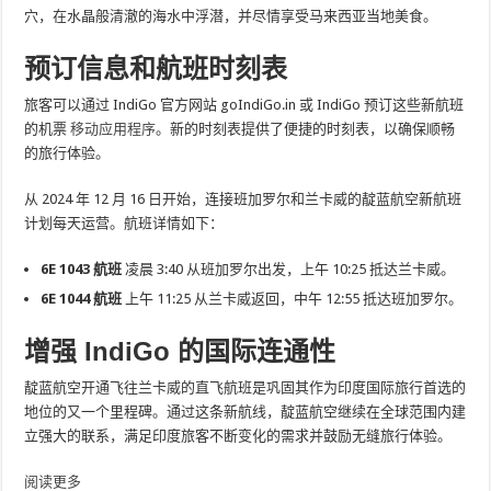
穴，在水晶般清澈的海水中浮潜，并尽情享受马来西亚当地美食。
预订信息和航班时刻表
旅客可以通过 IndiGo 官方网站 goIndiGo.in 或 IndiGo 预订这些新航班
的机票
移动应用程序
。新的时刻表提供了便捷的时刻表，以确保顺畅
的旅行体验。
从 2024 年 12 月 16 日开始，连接班加罗尔和兰卡威的靛蓝航空新航班
计划每天运营。航班详情如下：
6E 1043 航班
凌晨 3:40 从班加罗尔出发，上午 10:25 抵达兰卡威。
6E 1044 航班
上午 11:25 从兰卡威返回，中午 12:55 抵达班加罗尔。
增强 IndiGo 的国际连通性
靛蓝航空开通飞往兰卡威的直飞航班是巩固其作为印度国际旅行首选的
地位的又一个里程碑。通过这条新航线，靛蓝航空继续在全球范围内建
立强大的联系，满足印度旅客不断变化的需求并鼓励无缝旅行体验。
阅读更多