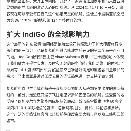
靛蓝航空正在扩大其国际网络，开辟了一条连接班加罗尔和马来西亚风
景秀丽的兰卡威的激动人心的新航线。从 2024 年 12 月 16 日开始，旅
客现在可以享受每日直飞这个热带天堂的航班，这使兰卡威靛蓝航空成
为第 36 个国际目的地和第 124 个整体目的地。
扩大 IndiGo 的全球影响力
这个最新的补充
靛青
该网络是该航空公司持续致力于扩大印度旅客覆
盖范围的一部分，也是靛蓝航空继吉隆坡之后开设的第二个马来西亚目
的地。 IndiGo 全球销售主管 Vinay Malhotra 表示：“兰卡威的加入体现
了我们致力于提供实惠、及时和无缝的服务
旅行
我们网络上的体验。”
每周有 14 个航班转接
印度
靛蓝航空已准备好满足印度游客日益增长的
需求，马来西亚最近对印度公民的签证豁免进一步支持了该计划。
靛蓝航空直飞兰卡威的航班是该航空公司扩大从班加罗尔出发的国际航
线的一部分，最近还开通了飞往毛里求斯和巴厘岛的航班。这些目的地
反映了班加罗尔作为繁华国际枢纽的崛起，靛蓝航空提供飞往 60 多个
国内和 10 个国际地点的航班，包括阿布扎比、曼谷、科伦坡和多哈。
这个广泛的网络让旅客可以轻松前往印度主要大都市区以及二线和三线
城市。