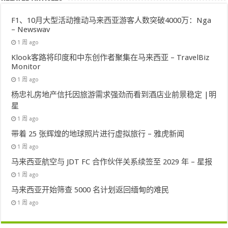
F1、10月大型活动推动马来西亚游客人数突破4000万：Nga
– Newswav
1 周 ago
Klook客路将印度和中东创作者聚集在马来西亚 – TravelBiz
Monitor
1 周 ago
杨忠礼房地产信托因旅游需求强劲而看到酒店业前景稳定 |明
星
1 周 ago
带着 25 张辉煌的地球照片进行虚拟旅行 – 雅虎新闻
1 周 ago
马来西亚航空与 JDT FC 合作伙伴关系续签至 2029 年 – 星报
1 周 ago
马来西亚开始筛查 5000 名计划返回缅甸的难民
1 周 ago