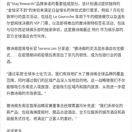
会“Stay Rewards”品牌承诺的重要组成部分。该计划通过提供独特的
“金钱买不到”的体验来满足日益增长的体验式旅行需求，例如 7 月在伦
敦举行的首次活动，包括在 Le Gavroche 享用下午的精致餐饮以及温布
尔登网球决赛的 VIP 门票，以及即将推出的雅诗阁特权签名活动，包括
与切尔西足球俱乐部的独家体验，这是雅诗阁最近
预约
作为俱乐部的
官方全球酒店合作伙伴。
雅诗阁首席增长官 Serena Lim 分享道：“雅诗阁的灵活混合酒店住宅模
式……在疫情期间和疫情后表现出了非凡的韧性，成为住宿行业的首
选。
“通过采用‘全球本土化’方法，我们有效地扩大了雅诗阁全球品牌的覆盖
范围，同时通过我们的区域产品深入当地目的地。这一战略使我们不仅
能够吸引东南亚入境旅游，还能吸引区域内和国内旅游，从而进一步提
升雅诗阁的市场表现。”
雅诗阁东南亚首席战略官兼董事总经理黄嘉玲补充道：“我们多样化的
新产品，包括海滩度假村、精品古迹酒店、全方位服务的城市酒店和高
级服务式住宅，将满足广泛客人的喜好。”
阅读更多