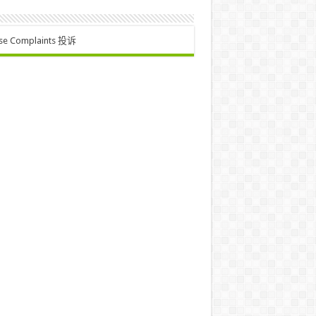
se Complaints 投诉