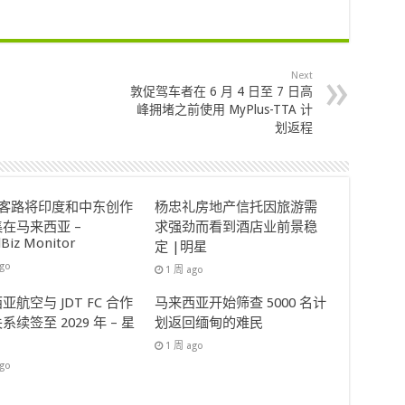
Next
敦促驾车者在 6 月 4 日至 7 日高
峰拥堵之前使用 MyPlus-TTA 计
划返程
ok客路将印度和中东创作
杨忠礼房地产信托因旅游需
在马来西亚 –
求强劲而看到酒店业前景稳
lBiz Monitor
定 |明星
ago
1 周 ago
亚航空与 JDT FC 合作
马来西亚开始筛查 5000 名计
系续签至 2029 年 – 星
划返回缅甸的难民
1 周 ago
ago