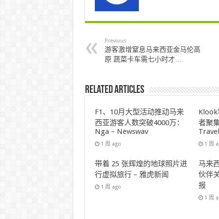
Previous
游客激增窒息马来西亚金马伦高
原 蔬菜卡车需七小时才…
Related Articles
F1、10月大型活动推动马来
Klo
西亚游客人数突破4000万：
者聚集
Nga – Newswav
Trave
1 周 ago
1 周 
带着 25 张辉煌的地球照片进
马来西
行虚拟旅行 – 雅虎新闻
伙伴关
报
1 周 ago
1 周 