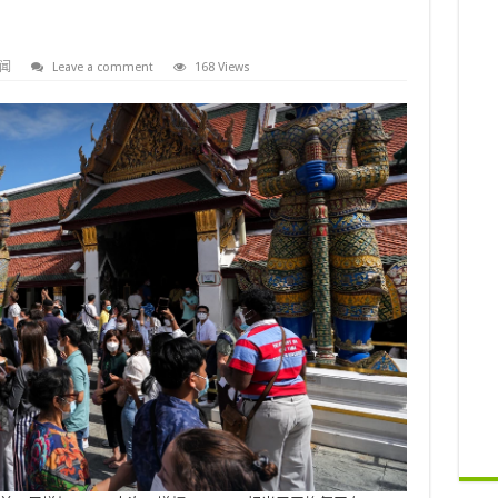
闻
Leave a comment
168 Views