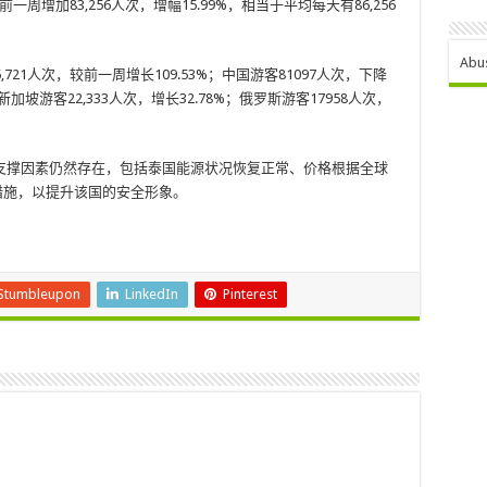
一周增加83,256人次，增幅15.99%，相当于平均每天有86,256
Abu
21人次，较前一周增长109.53%；中国游客81097人次，下降
；新加坡游客22,333人次，增长32.78%；俄罗斯游客17958人次，
支撑因素仍然存在，包括泰国能源状况恢复正常、价格根据全球
措施，以提升该国的安全形象。
Stumbleupon
LinkedIn
Pinterest