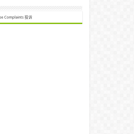
se Complaints 投诉