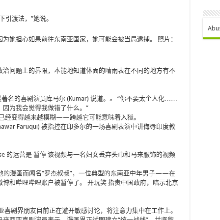
下引渡法，”她说。
Abu
因为她担心如果前往东南亚国家，她可能会被当局逮捕。 照片：
政治问题上的界限，本能地知道体面的晴雨表在不同的地方有不
名的喜剧演员库马尔 (Kumar) 说道。
。
“你不要太个人化……
，因为我会觉得我做错了什么。”
界限已经变得越来越模糊——跨越它可能意味着入狱。
war Faruqui) 被指控在印多尔的一场喜剧表演中讲侮辱印度教
ouse 的运营是
暂停
该视频与一名妇女丢弃头巾和马来服饰的视频
以他的漫画而闻名“
罗杰叔叔
”，一位典型的东南亚中年男子——在
微博和哔哩哔哩账户被暂停了。
开玩笑
指责中国政府，暗示北京
的马来西亚喜剧界朋友目前正在避开敏感讨论，将注意力集中在工作上。
来西亚喜剧演员表示，漫画界正试图建立“统一战线”，并坚称