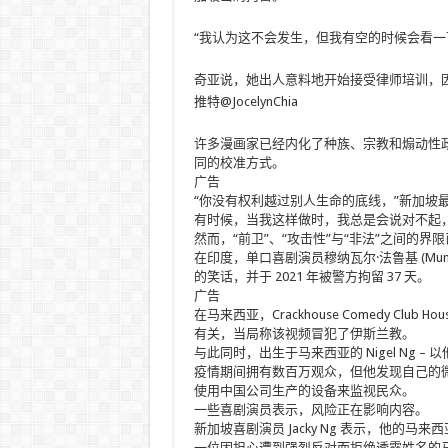
“我认为这不会发生，但我有空的时候会看一
奇亚说，她出人意料地开始接受律师培训，
推特@JocelynChia
许多漫画家已经内化了种族、宗教和煽动性
同的校准方式。
广告
“你没有权利越过别人生命的底线，”新加坡最著
有时候，当我这样做时，我总是会说对不起
然而，“前卫”、“攻击性”与“非法”之间的
在印度，单口喜剧演员穆纳瓦尔·法鲁基 (Muna
的笑话，并于 2021 年被警方拘留 37 天。
广告
在马来西亚，Crackhouse Comedy Club H
有关，当局称该视频冒犯了伊斯兰教。
与此同时，出生于马来西亚的 Nigel Ng – 
疫情期间拥有数百万观众，但他发现自己的
使用中国公司生产的设备来监视民众。
一些喜剧演员表示，风险正在影响内容。
新加坡喜剧演员 Jacky Ng 表示，他
一位因担心遭到强烈反对而拒绝透露姓名的马