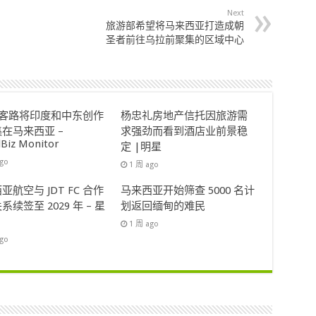
Next
旅游部希望将马来西亚打造成朝
圣者前往乌拉前聚集的区域中心
ok客路将印度和中东创作
杨忠礼房地产信托因旅游需
在马来西亚 –
求强劲而看到酒店业前景稳
lBiz Monitor
定 |明星
ago
1 周 ago
亚航空与 JDT FC 合作
马来西亚开始筛查 5000 名计
系续签至 2029 年 – 星
划返回缅甸的难民
1 周 ago
ago