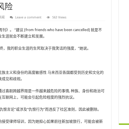
风险
新闻
Leave a comment
563 Views
议 [from friends who have been cancelled] 就是不
业生涯就会不断建立和发展。
终，我的职业生涯的生死取决于我笑话的强度，”她说。
民族主义和身份的高度敏感性
马来西亚
各国都受到历史和文化的
致成见和歧视。
通过喜剧跨越界限是一件越来越危险的事情
,
种族、身份和政治可
在互联网上，可能会引起危险程度的强烈抗议。
仇恨言论”或涉及“仇恨行为”而违反了社区准则，因此被删除。
始接受律师培训，因为她担心如果前往新加坡旅行，可能会被新