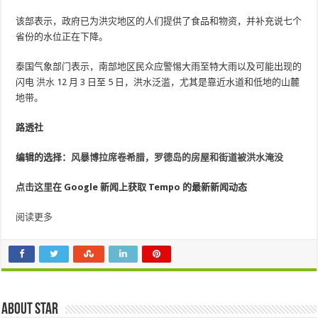
该部表示，政府已为洪灾地区的人们提供了食品和物资，并补充说七个
省份的水位正在下降。
泰国气象部门表示，南部地区民众应警惕大雨至特大雨以及可能出现的
闪电
洪水
12 月 3 日至 5 日，洪水泛滥，尤其是靠近水道和低地的山麓
地带。
路透社
编辑的选择：
风暴博拉席卷希腊，罗德岛的房屋和街道被洪水淹没
点击这里
在 Google 新闻上获取 Tempo 的最新新闻动态
阅读更多
About star