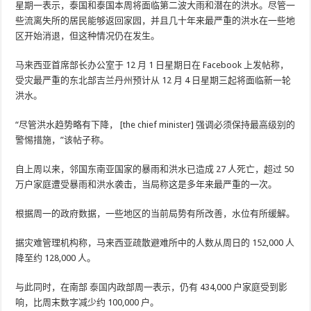
星期一表示，泰国和泰国本周将面临第二波大雨和潜在的洪水。尽管一
些流离失所的居民能够返回家园，并且几十年来最严重的洪水在一些地
区开始消退，但这种情况仍在发生。
马来西亚首席部长办公室于 12 月 1 日星期日在 Facebook 上发帖称，
受灾​​最严重的东北部吉兰丹州预计从 12 月 4 日星期三起将面临新一轮
洪水。
“尽管洪水趋势略有下降， [the chief minister] 强调必须保持最高级别的
警惕措施，”该帖子称。
自上周以来，邻国东南亚国家的暴雨和洪水已造成 27 人死亡，超过 50
万户家庭遭受暴雨和洪水袭击，当局称这是多年来最严重的一次。
根据周一的政府数据，一些地区的当前局势有所改善，水位有所缓解。
据灾难管理机构称，马来西亚疏散避难所中的人数从周日的 152,000 人
降至约 128,000 人。
与此同时，在南部
泰国
内政部周一表示，仍有 434,000 户家庭受到影
响，比周末数字减少约 100,000 户。