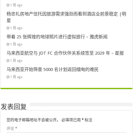
1 周 ago
杨忠礼房地产信托因旅游需求强劲而看到酒店业前景稳定 |明
星
1 周 ago
带着 25 张辉煌的地球照片进行虚拟旅行 – 雅虎新闻
1 周 ago
马来西亚航空与 JDT FC 合作伙伴关系续签至 2029 年 – 星报
1 周 ago
马来西亚开始筛查 5000 名计划返回缅甸的难民
1 周 ago
发表回复
您的电子邮箱地址不会被公开。
必填项已用
*
标注
评论
*