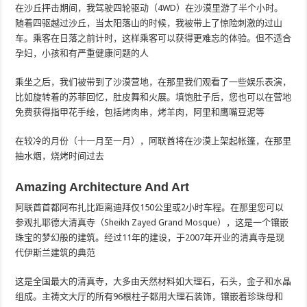
在沙丘抨击期间，我驾驶四轮驱动（4WD）在沙漠里游了半个小时。
随着四驱越过沙丘，当太阳落山的时候，我被带上了惊险刺激的过山
车。乘客在日落之前计时，这样乘客可以获得更难忘的体验。但不适合
孕妇，小孩和有严重健康问题的人
乘坐之后，我们被带到了沙漠营地，在那里我们观看了一些娱乐表演，
比如旋转着的苏菲回忆，肚皮舞和火展。填饱肚子后，您也可以在营地
免费获得指甲花手绘，包括烤肉串，烤羊肉，阿里和鹰嘴豆泥等
在较冷的月份（十一月至一月），阿联酋将在沙漠上架起帐篷，在那里
抽水烟，烧烤时间过去
Amazing Architecture And Art
阿联酋首都阿布扎比距离迪拜仅150公里或2小时车程。在那里您可以
参观扎耶德大清真寺（Sheikh Zayed Grand Mosque），这是一个镶嵌
珠宝的梦幻般的建筑。经过11年的建设，于2007年开业的清真寺是现
代伊斯兰建筑的典范
这是全国最大的清真寺，大多由天然材料如大理石，石头，金​​子和水晶
组成。主祷文大厅的所有96根柱子都用大理石装饰，镶嵌着珍珠母和