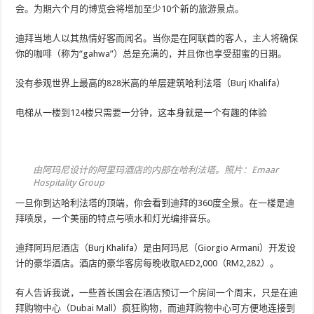
会。为期六个月的博览会将增加至少10个新的旅游景点。
迪拜当地人以其热情好客而闻名。当你是在阿联酋的客人，主人将确保
你的咖啡（称为“gahwa”）总是充满的，并且你也享受甜蜜的日期。
没有参观世界上最高的828米高的单层建筑哈利法塔（Burj Khalifa）
电梯从一楼到124楼只需要一分钟，这本身就是一个有趣的体验
由阿玛尼设计的阿里玛酒店的内部在哈利法塔。照片：Emaar
Hospitality Group
一旦你到达哈利法塔的顶端，你会看到迪拜的360度全景。在一楼是迪
拜喷泉，一个美丽的特点与喷水和灯光编排音乐。
迪拜阿玛尼酒店（Burj Khalifa）是由阿玛尼（Giorgio Armani）开发设
计的豪华酒店。酒店的豪华客房每晚收取AED2,000（RM2,282）。
有人告诉我说，一些酋长国会在酒店预订一个房间一个周末，只是在迪
拜购物中心（Dubai Mall）疯狂购物，而迪拜购物中心可方便地连接到