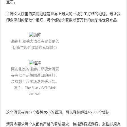
宝石。
主祷文大厅里的美丽地毯是世界上最大的一块手工打结的地毯。最让我
印象深刻的是七个吊灯，每个都装饰着数以百万计的施华洛世奇水晶
谢赫·扎耶德大清真寺是美丽的
伊斯兰现代建筑的光辉典范
阿布扎比的谢赫扎耶德大清真
寺有七个从德国进口的吊灯，
装有数百万施华洛世奇水晶。
照片：The Star / FATIMAH
ZAINAL
这个清真寺有82个各种大小的圆顶，可以容纳超过45,000个信徒
清真寺要求每个人都有严格的着装要求，包括游客或游客。女性必须完