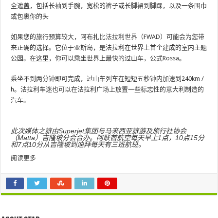
全遮盖，包括长袖到手腕，宽松的裤子或长脚裙到脚踝，以及一条围巾
或包裹你的头
如果您的旅行预算较大，阿布扎比法拉利世界（FWAD）可能会为您带
来正确的选择。它位于亚斯岛，是法拉利在世界上首个建成的室内主题
公园。在这里，你可以乘坐世界上最快的过山车，公式Rossa。
乘坐不到两分钟即可完成，过山车列车在短短五秒钟内加速到240km /
h。法拉利车迷也可以在法拉利广场上放置一些标志性的意大利制造的
汽车。
此次媒体之旅由Superjet集团与马来西亚旅游及旅行社协会
（Matta）吉隆坡分会合办。阿联酋航空每天早上1点，10点15分
和7点10分从吉隆坡到迪拜每天有三班航班。
阅读更多