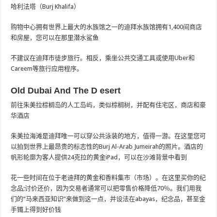
哈利法塔（Burj Khalifa）
购物中心拥有世界上最大的水族馆之一的迪拜水族馆拥有1,400间商店
和房屋，您可以在那里潜水鲨鱼
不建议在迪拜市徒步旅行。相反，乘坐公共交通工具或使用Uber和
Careem等旅行应用程序。
Old Dubai And The D
esert
前往朱美拉棕榈岛的人工岛屿，类似棕榈树，并配有住宅区，商店和豪
华酒店
朱美拉海滩是迪拜唯一可以穿公共泳装的地方，值得一游。在这里您可
以拍到世界上最昂贵的标志性的Burj Al-Arab Jumeirah的照片。酒店的
帆形轮廓为客人提供24克拉的黄金iPad，可以在沙滩背景中看到
花一些时间在位于老迪拜的黄金和香料集市（市场）。在这里买你的纪
念品;讨价还价，因为交易者通常可以把零售价格降低70％。我们用我
们的“马来西亚知识”来做到这一点，并设法在abayas，纪念品，甚至金
手镯上得到好价钱