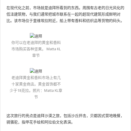
在现代化之前，市场就是迪拜所看到的东西。周围有古老的日光风化的
低洼建筑物，与我们通常把城市联系在一起的超现代建筑形成鲜明对
比。该市场位于里维埃拉附近，船上带有香料和纺织品等货物的码头。
你可以在老迪拜的黄金和香料
市场购买各种坚果。 Matta KL
章节
老迪拜黄金和香料市场上有几
十家黄金商店。黄金首饰都不
少于18克拉。照片：Matta KL章
节
这次旅行的亮点是迪拜沙漠之旅，包括沙丘抨击，贝都因式营地晚餐，
骑骆驼，指甲花手绘和阿拉伯文化表演。