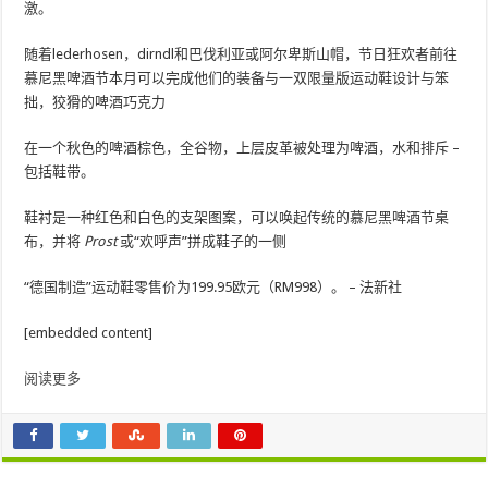
激。
随着lederhosen，dirndl和巴伐利亚或阿尔卑斯山帽，节日狂欢者前往
慕尼黑啤酒节本月可以完成他们的装备与一双限量版运动鞋设计与笨
拙，狡猾的啤酒巧克力
在一个秋色的啤酒棕色，全谷物，上层皮革被处理为啤酒，水和排斥 –
包括鞋带。
鞋衬是一种红色和白色的支架图案，可以唤起传统的慕尼黑啤酒节桌
布，并将
Prost
或“欢呼声”拼成鞋子的一侧
“德国制造”运动鞋零售价为199.95欧元（RM998）。 – 法新社
[embedded content]
阅读更多