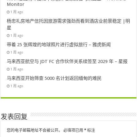
Monitor
1 周 ago
杨忠礼房地产信托因旅游需求强劲而看到酒店业前景稳定 |明
星
1 周 ago
带着 25 张辉煌的地球照片进行虚拟旅行 – 雅虎新闻
1 周 ago
马来西亚航空与 JDT FC 合作伙伴关系续签至 2029 年 – 星报
1 周 ago
马来西亚开始筛查 5000 名计划返回缅甸的难民
1 周 ago
发表回复
您的电子邮箱地址不会被公开。
必填项已用
*
标注