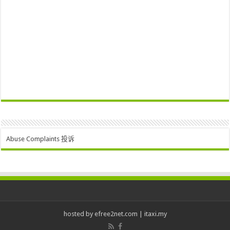
Abuse Complaints 投诉
hosted by
efree2net.com
|
itaxi.my