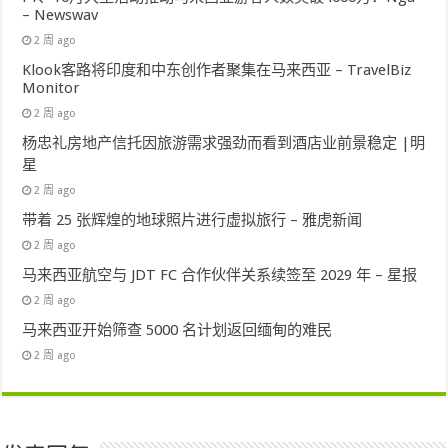
– Newswav
2 周 ago
Klook客路将印度和中东创作者聚集在马来西亚 – TravelBiz
Monitor
2 周 ago
杨忠礼房地产信托因旅游需求强劲而看到酒店业前景稳定 |明
星
2 周 ago
带着 25 张辉煌的地球照片进行虚拟旅行 – 雅虎新闻
2 周 ago
马来西亚航空与 JDT FC 合作伙伴关系续签至 2029 年 – 星报
2 周 ago
马来西亚开始筛查 5000 名计划返回缅甸的难民
2 周 ago