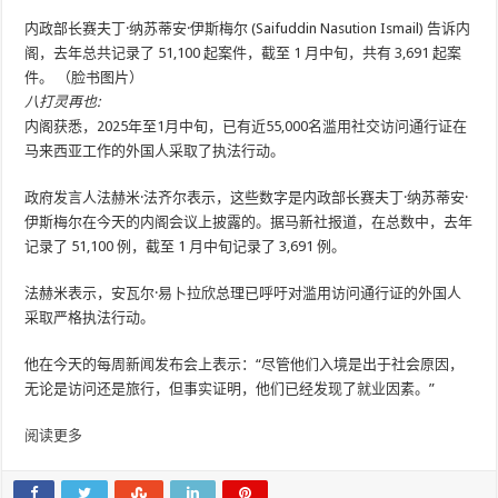
内政部长赛夫丁·纳苏蒂安·伊斯梅尔 (Saifuddin Nasution Ismail) 告诉内
阁，去年总共记录了 51,100 起案件，截至 1 月中旬，共有 3,691 起案
件。 （脸书图片）
八打灵再也
:
内阁获悉，2025年至1月中旬，已有近55,000名滥用社交访问通行证在
马来西亚工作的外国人采取了执法行动。
政府发言人法赫米·法齐尔表示，这些数字是内政部长赛夫丁·纳苏蒂安·
伊斯梅尔在今天的内阁会议上披露的。据马新社报道，在总数中，去年
记录了 51,100 例，截至 1 月中旬记录了 3,691 例。
法赫米表示，安瓦尔·易卜拉欣总理已呼吁对滥用访问通行证的外国人
采取严格执法行动。
他在今天的每周新闻发布会上表示：“尽管他们入境是出于社会原因，
无论是访问还是旅行，但事实证明，他们已经发现了就业因素。”
阅读更多