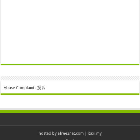
Abuse Complaints 投诉
hosted by
efree2net.com
|
itaxi.my