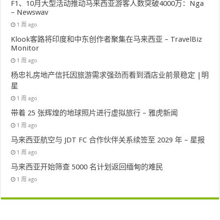
F1、10月大型活动推动马来西亚游客人数突破4000万：Nga
– Newswav
1 周 ago
Klook客路将印度和中东创作者聚集在马来西亚 – TravelBiz
Monitor
1 周 ago
杨忠礼房地产信托因旅游需求强劲而看到酒店业前景稳定 |明
星
1 周 ago
带着 25 张辉煌的地球照片进行虚拟旅行 – 雅虎新闻
1 周 ago
马来西亚航空与 JDT FC 合作伙伴关系续签至 2029 年 – 星报
1 周 ago
马来西亚开始筛查 5000 名计划返回缅甸的难民
1 周 ago