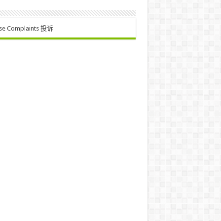
se Complaints 投诉