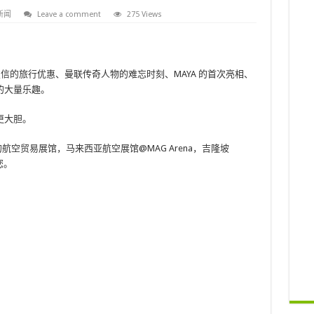
新闻
Leave a comment
275 Views
以置信的旅行优惠、曼联传奇人物的难忘时刻、MAYA 的首次亮相、
大量乐趣。 ​
更大胆。
大的航空贸易展馆，马来西亚航空展馆@MAG Arena，吉隆坡
您。