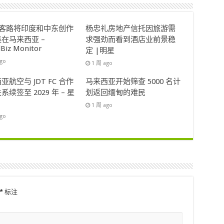
ok客路将印度和中东创作
杨忠礼房地产信托因旅游需
在马来西亚 –
求强劲而看到酒店业前景稳
lBiz Monitor
定 |明星
ago
1 周 ago
亚航空与 JDT FC 合作
马来西亚开始筛查 5000 名计
系续签至 2029 年 – 星
划返回缅甸的难民
1 周 ago
ago
*
标注