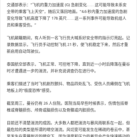
交通部表示：“飞机的重力加速度 (G) 急剧变化……这可能导致未系安
全带的乘客飞上天空”，随后又落回地面。“4.6 秒内重力加速度的急剧
变化导致飞机高度下降了 178 英尺……这一系列事件可能导致机组人
员和乘客受伤。”
飞机颠簸期间，有人听到一名飞行员大喊系好安全带的指示灯亮起。记
录数据显示，飞行员手动控制飞机 21 秒，使飞机稳定下来，然后才重
新启用自动驾驶仪。
泰国航空部表示，飞机正常、可控地下降，直到近一小时后降落在曼谷
时才遭遇进一步的湍流，并补充说调查仍在进行中。
乘客们描述了当时飞机剧烈颤抖、物品四处乱飞、受伤人员瘫倒在飞机
地板上的“极度恐怖”感受。
截至周三，曼谷仍有 26 人住院。医院当局早些时候表示，伤情包括脊
椎或脊髓损伤、颅骨或脑损伤以及骨骼或内脏损伤。
目前还不清楚湍流的成因。大多数人都把湍流与暴风雨联系在一起，但
最危险的类型是所谓的晴空湍流。风切变可能发生在稀疏的卷云中，甚
至发生在雷暴附近的晴空下，因为温度和压力的差异会产生快速移动的