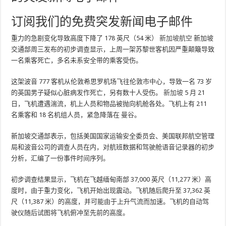
订阅我们的免费突发新闻电子邮件
重力的急剧变化导致高度下降了 178 英尺（54 米）
新加坡航空
新加坡
交通部周三发布的初步调查显示，上周一架苏黎世客机因严重颠簸导致
一名乘客死亡，多名未系安全带的乘客受伤。
这架波音 777 客机从伦敦希思罗机场飞往伦敦市中心，导致一名 73 岁
的英国男子疑似心脏病发作死亡，另有数十人受伤。
新加坡
5 月 21
日，飞机遭遇湍流，机上人员和物品被抛向机舱各处。飞机上有 211
名乘客和 18 名机组人员，紧急降落在
曼谷
。
新加坡交通部表示，包括美国国家运输安全委员会、美国联邦航空管理
局和波音公司的调查人员在内，对航班数据和驾驶舱语音记录器的初步
分析，汇编了一份事件时间序列。
初步调查结果显示，飞机在飞越缅甸南部 37,000 英尺（11,277 米）高
度时，由于重力变化，飞机开始出现震动。飞机随后爬升至 37,362 英
尺（11,387 米）的高度，并可能由于上升气流而加速。飞机的自动驾
驶仪随后试图将飞机俯冲至先前的高度。