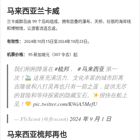
马来西亚兰卡威
兰卡威群岛由 99 个岛屿组成，拥有层叠的瀑布、天桥、壮丽的海岸线
和博物馆，让游客流连忘返。
有效性：
2024年10月15日至2024年10月23日。
机票价格：
95 新加坡元（307 令吉）起
我们刚刚降落在
#梳邦
，
＃马来西亚
第一
次！
这座充满活力、文化丰富的城市距离
吉隆坡和八打灵再也只有一箭之遥，提供无尽
的冒险和等待探索的隐藏宝石。
很快在船上
见！
pic.twitter.com/K9iiA5MefU
— FlyScoot (@flyscoot)
2024 年 9 月 1 日
马来西亚梳邦再也