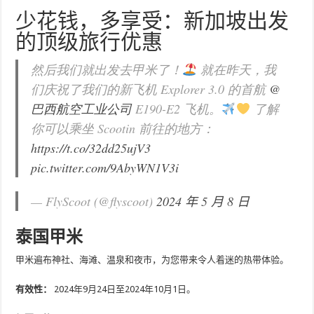
少花钱，多享受：新加坡出发
的顶级旅行优惠
然后我们就出发去甲米了！
就在昨天，我
们庆祝了我们的新飞机 Explorer 3.0 的首航
@
巴西航空工业公司
E190-E2 飞机。
了解
你可以乘坐 Scootin 前往的地方：
https://t.co/32dd25ujV3
pic.twitter.com/9AbyWN1V3i
— FlyScoot (@flyscoot)
2024 年 5 月 8 日
泰国甲米
甲米遍布神社、海滩、温泉和夜市，为您带来令人着迷的热带体验。
有效性：
2024年9月24日至2024年10月1日。