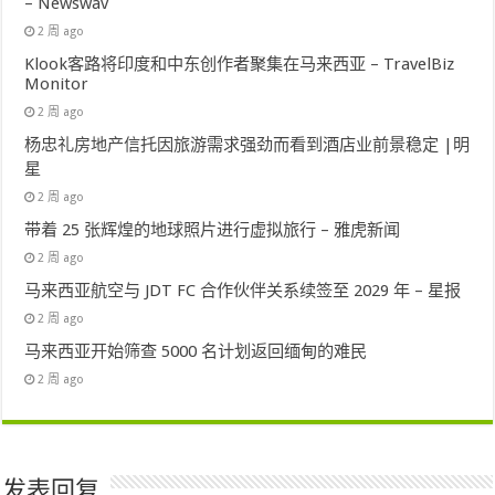
– Newswav
2 周 ago
Klook客路将印度和中东创作者聚集在马来西亚 – TravelBiz
Monitor
2 周 ago
杨忠礼房地产信托因旅游需求强劲而看到酒店业前景稳定 |明
星
2 周 ago
带着 25 张辉煌的地球照片进行虚拟旅行 – 雅虎新闻
2 周 ago
马来西亚航空与 JDT FC 合作伙伴关系续签至 2029 年 – 星报
2 周 ago
马来西亚开始筛查 5000 名计划返回缅甸的难民
2 周 ago
发表回复