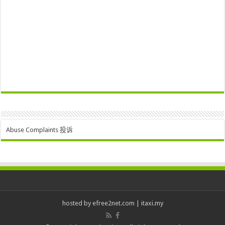
Abuse Complaints 投诉
hosted by
efree2net.com
|
itaxi.my