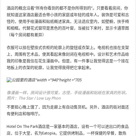
酒店的概念沿着“所有你看到的都不是你所得到的”。只要看着房间，你
就知道这家酒店最适合带小孩的家庭或年轻的成年人。装饰是可爱和古
怪的，使用手绘漫画和贴纸概述家具，无法适应室内，如壁橱，扶手椅
和相框。代替花式窗帘是黑色的百叶窗，当被拉下来时，显示卡通草图
（每个房间都有差异）
衣服可以挂在壁挂式衣柜的轮廓上的旋钮或衣架上。电视机也挂在支架
上，周围有艺术品，使其看起来像封闭在电视柜中。设计和艺术作品给
我的印象是我住在花生漫画中。但是，有一件事让我觉得这是一个挂在
地板上的衣架的轮廓，让我觉得我得把它拿起来。
像漫画一样，房间设计很可爱，古怪，手绘漫画和贴纸在家具的形状。
照片：The Star / Low Lay Phon
不要担心晚上饿了，因为走廊上有自动售货机。另外，酒店的街对面还
有便利店和咖啡厅。
Hotel On The Park酒店是一家基本的酒店，设有一个可以进出口的食品
店，位于大堂，名为Eatopia。它提供烤制品，一杯保健的早餐，散热