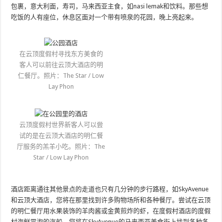
包裹，意大利面，寿司，马来西亚主食，如nasi lemak和饮料。那些想
吃饭的人有座位，休息区面对一个带有喷泉的花园，晚上亮起来。
在云顶度假村寻找东方美食的
客人可以前往云顶大酒店的明
仁餐厅。照片：The Star / Low
Lay Phon
云顶度假村世界新客人可以尝
试的是在云顶大酒店的明仁餐
厅服务的羔羊小吃。照片：The
Star / Low Lay Phon
酒店距离通往其他景点的走道也只有几分钟的步行路程，如SkyAvenue
和云顶大酒店，您将在那里找到许多购物场所和各种餐厅。尝试在云顶
的明仁餐厅用水果装饰的羊肉酱或金黄煎炸的虾，在度假村酒店的度假
村海鲜冒泡的汽船。您将在SkyAvenue的马来西亚美食街上找到各种各