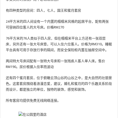
有四种类型的房间：四人，七人，国王和蜜月套房
24平方米的四人间设有一个内置的榻榻米风格的起居平台，配有两张
可容纳四位客人的大号床。价格RM270
76平方米的76人类似于四人房，但在榻榻米平台上方还有一张双层
床，另外还有一张大号床垫，可以入住六位客人。价格为RM310。睡眠
平台具有可用于存放行李的隔间，而安全保险柜内置在抽屉空间中。
两间特大号床间配有一张特大号床和一张残疾人客人单人床。售价
RM190。房价根据入住率而波动
还有四个蜜月套房，位于俯瞰云顶山谷的山谷之中，是大自然的壮丽景
色。这套套房围绕着浪漫恋爱，建议，婚礼和蜜月的四个乐趣关系阶段
而设计，都是独立的单位，独特的装饰，感觉和装饰。
所有客房均提供免费无线网络连接。