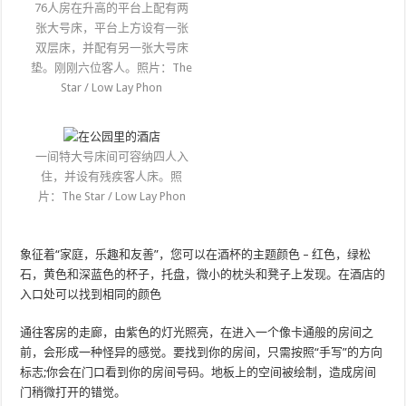
76人房在升高的平台上配有两
张大号床，平台上方设有一张
双层床，并配有另一张大号床
垫。刚刚六位客人。照片：The
Star / Low Lay Phon
一间特大号床间可容纳四人入
住，并设有残疾客人床。照
片：The Star / Low Lay Phon
象征着“家庭，乐趣和友善”，您可以在酒杯的主题颜色 – 红色，绿松
石，黄色和深蓝色的杯子，托盘，微小的枕头和凳子上发现。在酒店的
入口处可以找到相同的颜色
通往客房的走廊，由紫色的灯光照亮，在进入一个像卡通般的房间之
前，会形成一种怪异的感觉。要找到你的房间，只需按照“手写”的方向
标志;你会在门口看到你的房间号码。地板上的空间被绘制，造成房间
门稍微打开的错觉。