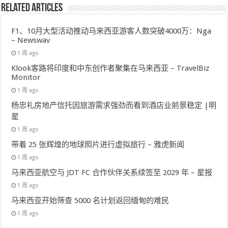
Related Articles
F1、10月大型活动推动马来西亚游客人数突破4000万：Nga
– Newswav
1 周 ago
Klook客路将印度和中东创作者聚集在马来西亚 – TravelBiz
Monitor
1 周 ago
杨忠礼房地产信托因旅游需求强劲而看到酒店业前景稳定 |明
星
1 周 ago
带着 25 张辉煌的地球照片进行虚拟旅行 – 雅虎新闻
1 周 ago
马来西亚航空与 JDT FC 合作伙伴关系续签至 2029 年 – 星报
1 周 ago
马来西亚开始筛查 5000 名计划返回缅甸的难民
1 周 ago