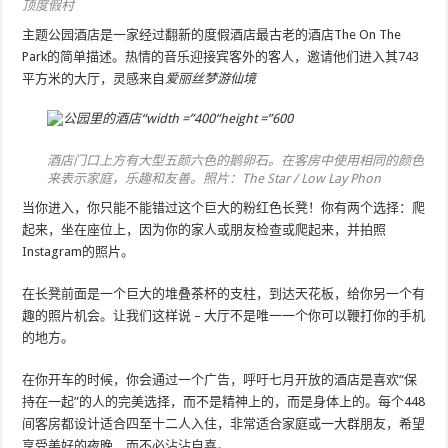
顶度假村
主题公园酒店是一家经过翻新的度假酒店最古老的酒店The On The
Park的简单描述。热情的音乐迎接宾客外的客人，邀请他们进入其743
平方米的大厅，灵感来自
爱丽丝梦游仙境
酒店门口上方有大型五颜六色的鹅卵石。在客房中使用相同的颜色
来表示家庭，乐趣和友善。照片：The Star / Low Lay Phon
当你进入，你只能不能错过这个巨大的粉红色长凳！你有两个选择：爬
起来，坐在座位上，因为你的家人或朋友检查或爬起来，并拍照
Instagram的照片。
在长凳前面是一个巨大的堆叠茶杯的支柱，到达天花板，给你另一个有
趣的照片机会。让我们这样说 – 大厅不是唯一一个你可以鞭打你的手机
的地方。
在你开车的时候，你会通过一个广告，呼吁七月开放的酒店是喜欢“保
持在一起”的人的完美选择，而不是精神上的，而是身体上的。每个448
间客房都设计适合四至十二人入住，非常适合家庭或一大群朋友，希望
享受美好的夜晚，而不必沾沾自喜。