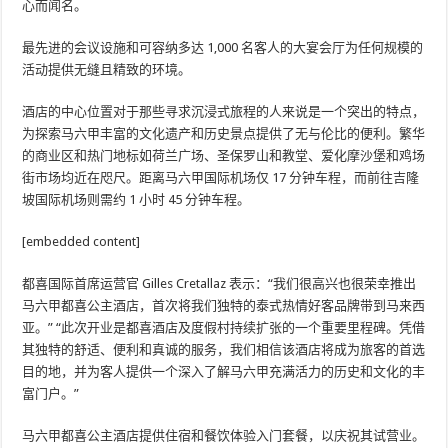
心而闻名。
最先进的会议设施和可容纳多达 1,000 名客人的大宴会厅为任何规模的
活动提供无缝且精致的环境。
酒店的中心位置对于那些寻求沉浸式旅程的人来说是一个突出的特点，
为探索马六甲丰富的文化遗产和历史景点提供了无与伦比的便利。繁华
的商业区和热门地标如荷兰广场、圣保罗山和教堂、爱化摩沙堡和鸡场
街市场均近在咫尺。距离马六甲国际机场仅 17 分钟车程，而前往吉隆
坡国际机场则需约 1 小时 45 分钟车程。
[embedded content]
都喜国际首席运营官 Gilles Cretallaz 表示：“我们很高兴也很荣幸推出
马六甲都喜公主酒店，首次将我们独特的泰式热情好客品牌带到马来西
亚。” “此次开业是都喜酒店及度假村持续扩张的一个重要里程碑。凭借
其独特的舒适、便利和真诚的服务，我们相信该酒店将成为旅客的首选
目的地，并为客人提供一个深入了解马六甲充满活力的历史和文化的丰
富门户。”
马六甲都喜公主酒店提供住宿和餐饮体验入门套餐，以庆祝其试营业。