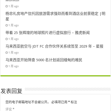
1 周 ago
杨忠礼房地产信托因旅游需求强劲而看到酒店业前景稳定 |明
星
1 周 ago
带着 25 张辉煌的地球照片进行虚拟旅行 – 雅虎新闻
1 周 ago
马来西亚航空与 JDT FC 合作伙伴关系续签至 2029 年 – 星报
1 周 ago
马来西亚开始筛查 5000 名计划返回缅甸的难民
1 周 ago
发表回复
您的电子邮箱地址不会被公开。
必填项已用
*
标注
评论
*