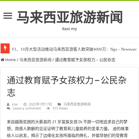
马来西亚旅游新闻
itaxi.my
F1、10月大型活动推动马来西亚游客人数突破4000万：Nga – Newswav
Klook客路将印度和中东创作者聚集在马来西亚 – TravelBiz Monitor
Home
/
马来西亚旅游新闻
/
通过教育赋予女孩权力 – 公民杂志
通过教育赋予女孩权力 – 公民杂
志
star
2023年7月17日
马来西亚旅游新闻
Leave a comment
515 Views
来自越南贫困的大蔡县的 21 岁苗族女孩 Di 不顾一切地追求自己的梦
想，用感人肺腑的见证证明了教育和儿童助养的变革力量。 迪的故事
给人以启发，揭示了边缘化女孩所面临的挣扎，并倡导她们的受教育