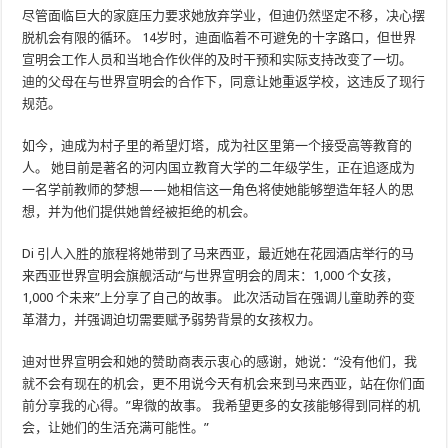
尽管面临巨大的家庭压力要求她放弃学业，但迪仍然坚定不移，决心摆
脱机会有限的循环。 14岁时，迪面临着不可避免的十字路口，但世界
宣明会工作人员和当地合作伙伴的及时干预和实际支持改变了一切。
迪的父母在与世界宣明会的合作下，同意让她重返学校，这违反了现行
规范。
如今，迪成为村子里的希望灯塔，成为社区里第一个接受高等教育的
人。 她目前是著名的河内国立教育大学的二年级学生，正在追逐成为
一名学前教师的梦想——她相信这一角色将使她能够塑造年轻人的思
想，并为他们提供她曾经被拒绝的机会。
Di 引人入胜的旅程将她带到了马来西亚，最近她在花园酒店举行的马
来西亚世界宣明会旗舰活动“与世界宣明会的周末：1,000 个女孩，
1,000 个未来”上分享了自己的故事。 此次活动旨在强调儿童助养的变
革潜力，并强调迫切需要赋予弱势背景的女孩权力。
迪对世界宣明会和她的赞助商表示衷心的感谢，她说：“没有他们，我
就不会有现在的机会，更不用说今天有机会来到马来西亚，站在你们面
前分享我的心得。”卑微的故事。 我希望更多的女孩能够得到同样的机
会，让她们的生活充满可能性。”