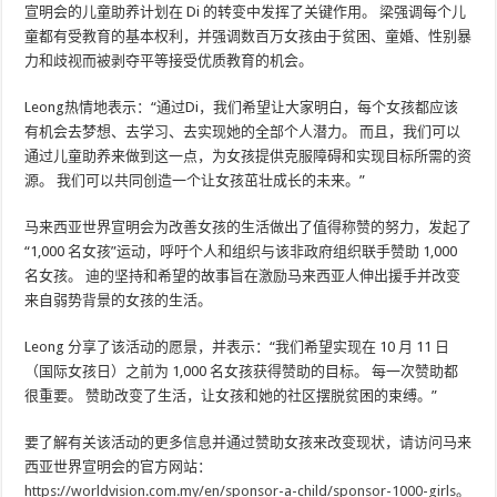
宣明会的儿童助养计划在 Di 的转变中发挥了关键作用。 梁强调每个儿
童都有受教育的基本权利，并强调数百万女孩由于贫困、童婚、性别暴
力和歧视而被剥夺平等接受优质教育的机会。
Leong热情地表示：“通过Di，我们希望让大家明白，每个女孩都应该
有机会去梦想、去学习、去实现她的全部个人潜力。 而且，我们可以
通过儿童助养来做到这一点，为女孩提供克服障碍和实现目标所需的资
源。 我们可以共同创造一个让女孩茁壮成长的未来。”
马来西亚世界宣明会为改善女孩的生活做出了值得称赞的努力，发起了
“1,000 名女孩”运动，呼吁个人和组织与该非政府组织联手赞助 1,000
名女孩。 迪的坚持和希望的故事旨在激励马来西亚人伸出援手并改变
来自弱势背景的女孩的生活。
Leong 分享了该活动的愿景，并表示：“我们希望实现在 10 月 11 日
（国际女孩日）之前为 1,000 名女孩获得赞助的目标。 每一次赞助都
很重要。 赞助改变了生活，让女孩和她的社区摆脱贫困的束缚。”
要了解有关该活动的更多信息并通过赞助女孩来改变现状，请访问马来
西亚世界宣明会的官方网站：
https://worldvision.com.my/en/sponsor-a-child/sponsor-1000-girls
。