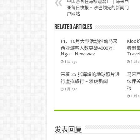
中国游客在马穆迪溺亡 | 马来西
亚每日快报 – 沙巴领先的新闻门
户网站
Related Articles
F1、10月大型活动推动马来
Klo
西亚游客人数突破4000万：
者聚集
Nga – Newswav
Trave
1 周 ago
1 周 
带着 25 张辉煌的地球照片进
马来西
行虚拟旅行 – 雅虎新闻
伙伴关
报
1 周 ago
1 周 
发表回复