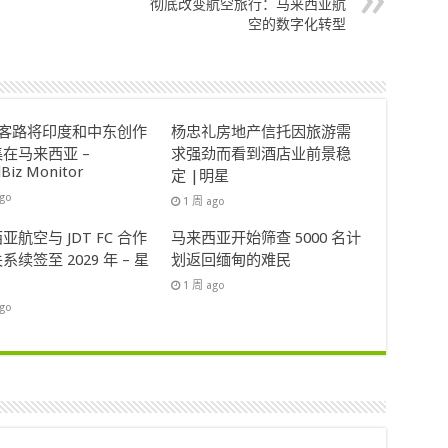
彻底改变航空旅行：马来西亚航
空的数字化转型
ok客路将印度和中东创作
杨忠礼房地产信托因旅游需
在马来西亚 –
求强劲而看到酒店业前景稳
lBiz Monitor
定 |明星
ago
1 周 ago
亚航空与 JDT FC 合作
马来西亚开始筛查 5000 名计
系续签至 2029 年 – 星
划返回缅甸的难民
1 周 ago
ago