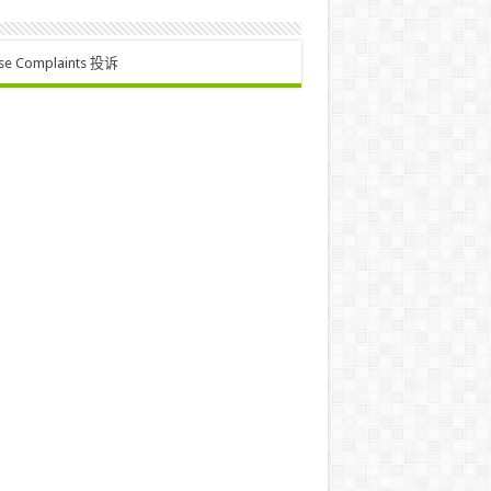
se Complaints 投诉